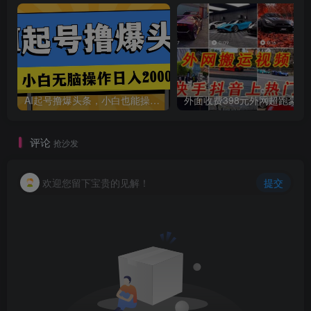
AI起号撸爆头条，小白也能操作，日入2000+
外面收费398元外网
创项目
评论
抢沙发
欢迎您留下宝贵的见解！
提交