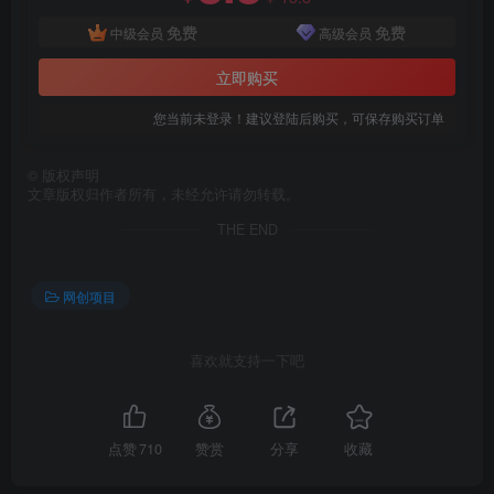
免费
免费
中级会员
高级会员
立即购买
您当前未登录！建议登陆后购买，可保存购买订单
©
版权声明
创项目
文章版权归作者所有，未经允许请勿转载。
THE END
网创项目
喜欢就支持一下吧
创项目
点赞
710
赞赏
分享
收藏