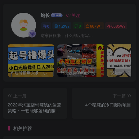
站长
关注
创项目
0
1.2W+
0
667W+
6685W+
这家伙很懒，什么都没有写...
AI起号撸爆头条，小白也能操作，日入2000+
外面收费398元外网超跑豪车汽车视频搬运至快手抖音上热门项目
创项目
上一篇
下一篇
2022年淘宝店铺赚钱的运营
4个稳赚的冷门搬砖项目
策略：一套能够盈利的赚钱
打法，适合中小卖家
相关推荐
创项目