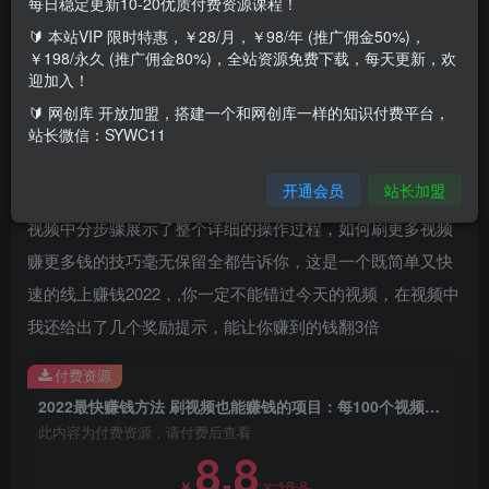
每日稳定更新10-20优质付费资源课程！
🔰 本站VIP 限时特惠，￥28/月，￥98/年 (推广佣金50%)，
￥198/永久 (推广佣金80%)，全站资源免费下载，每天更新，欢
刷视频 赚钱其实很简单｜最快的线上赚钱 2022｜最新赚钱
迎加入！
2022｜刷更多视频赚更多钱的技巧全告诉你
🔰 网创库 开放加盟，搭建一个和网创库一样的知识付费平台，
站长微信：SYWC11
今天这个视频分享了最新赚钱2022的新方法，轻松看视频赚
开通会员
站长加盟
钱2022，每100个视频赚400美元，刷视频赚钱其实很简单，
视频中分步骤展示了整个详细的操作过程，如何刷更多视频
赚更多钱的技巧毫无保留全都告诉你，这是一个既简单又快
速的线上赚钱2022，,你一定不能错过今天的视频，在视频中
我还给出了几个奖励提示，能让你赚到的钱翻3倍
付费资源
2022最快赚钱方法 刷视频也能赚钱的项目：每100个视频赚100美元
此内容为付费资源，请付费后查看
8.8
18.8
￥
￥