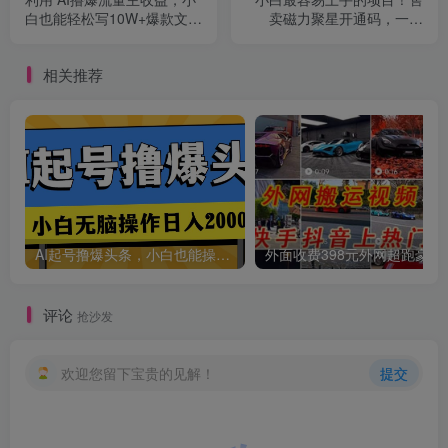
白也能轻松写10W+爆款文
卖磁力聚星开通码，一单
章，轻松日入500+
20，一天十几单，轻松…
相关推荐
AI起号撸爆头条，小白也能操作，日入2000+
外面收费398元外网
评论
抢沙发
欢迎您留下宝贵的见解！
提交