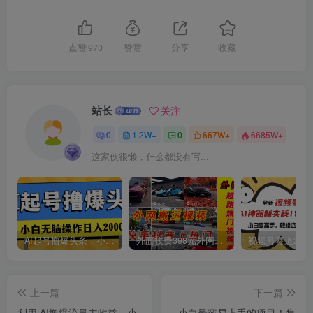
点赞
970
赞赏
分享
收藏
站长
关注
0
1.2W+
0
667W+
6685W+
这家伙很懒，什么都没有写...
AI起号撸爆头条，小白也能操作，日入2000+
外面收费398元外网超跑豪车汽车视频搬运至快手抖音上热门项目
上一篇
下一篇
利用 AI撸爆流量主收益，小
小白最容易上手的项目！售