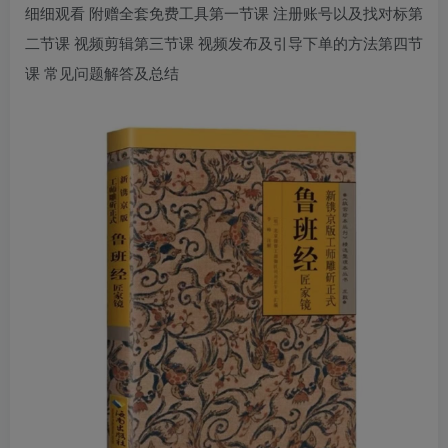
细细观看 附赠全套免费工具第一节课 注册账号以及找对标第
二节课 视频剪辑第三节课 视频发布及引导下单的方法第四节
课 常见问题解答及总结
创项目
创项目