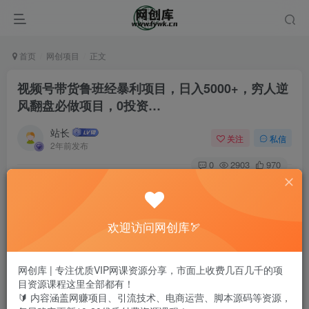
首页
网创项目
正文
视频号带货鲁班经暴利项目，日入5000+，穷人逆
风翻盘必做项目，0投资…
站长
关注
私信
2年前发布
0
2903
970
欢迎访问网创库🏹
网创库 | 专注优质VIP网课资源分享，市面上收费几百几千的项
目资源课程这里全部都有！
🔰 内容涵盖网赚项目、引流技术、电商运营、脚本源码等资源，