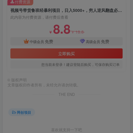
付费资源
视频号带货鲁班经暴利项目，日入5000+，穷人逆风翻盘必做项目，0投资…
此内容为付费资源，请付费后查看
8.8
18.8
￥
￥
免费
免费
中级会员
高级会员
立即购买
您当前未登录！建议登陆后购买，可保存购买订单
©
版权声明
文章版权归作者所有，未经允许请勿转载。
THE END
网创项目
喜欢就支持一下吧