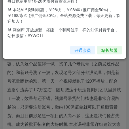
每日稳定更新10-20优质付费资源课程！
🔰 本站VIP 限时特惠，￥28/月，￥98/年 (推广佣金50%)，
今天给大家分享的是经过我团队实测后，获得不错成绩的一
￥198/永久 (推广佣金80%)，全站资源免费下载，每天更新，欢
个项目——视频号带货（鲁班经）。在这之前我的团队一直
迎加入！
专注短视频带货，经历315账号大批被封禁的灰暗时刻，我
🔰 网创库 开放加盟，搭建一个和网创库一样的知识付费平台，
站长微信：SYWC11
悟了，鸡蛋不能放到同一个篮子里，闲下来的时候就想着研
究一下视频号带货。正好前段时间在抖音刷到了一个短视频
开通会员
站长加盟
卖鲁班经，就想着去视频号试试，正好视频号还没有太多内
容，认为这个品值得一试，找了几个老账号（之前发过作品
的）和新账号测了一波，发现老号大部分都没流量，倒是新
号流量蹭蹭的涨。第一天一个视频就跑了120万播放，配合
直播引流卖了1.7万左右，随后把这个玩法复刻到团队里测试
了一波，效果都还不错。视频号带货的门槛也是非常容易跨
越的，只需要注册账号，缴纳100保证金就可以开通橱窗带
货。而且目前涉足这一项目的人尚不多，这正是我们抢占先
机、成为首批开拓者的大好时机 本次课程非常详细建议大家