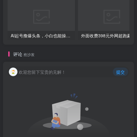
AI起号撸爆头条，小白也能操作，日入2000+
外面收费398元外网
评论
抢沙发
欢迎您留下宝贵的见解！
提交