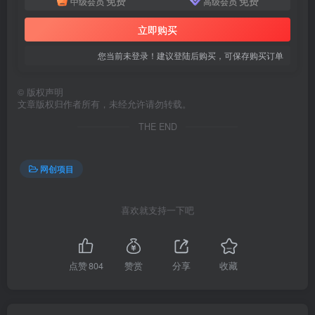
免费
免费
中级会员
高级会员
立即购买
您当前未登录！建议登陆后购买，可保存购买订单
创项目
©
版权声明
文章版权归作者所有，未经允许请勿转载。
THE END
网创项目
创项目
喜欢就支持一下吧
点赞
804
赞赏
分享
收藏
创项目