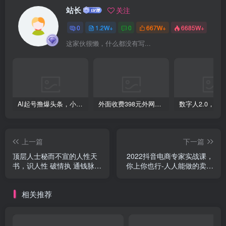
站长
关注
0
1.2W+
0
667W+
6685W+
这家伙很懒，什么都没有写...
创项目
AI起号撸爆头条，小白也能操作，日入2000+
外面收费398元外网超跑豪车汽车视频搬运至快手抖音上热门项目
上一篇
下一篇
顶层人士秘而不宣的人性天
2022抖音电商专家实战课，
书，识人性 破情执 通钱脉
你上你也行-人人能做的卖货
助成长
达人
相关推荐