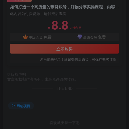
创项目
如何打造一个高流量的带货账号，好物分享实操课程，内容详细易懂
此内容为付费资源，请付费后查看
8.8
18.8
￥
￥
免费
免费
中级会员
高级会员
立即购买
创项目
您当前未登录！建议登陆后购买，可保存购买订单
©
版权声明
文章版权归作者所有，未经允许请勿转载。
THE END
网创项目
喜欢就支持一下吧