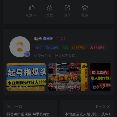
点赞
776
赞赏
分享
收藏
站长
关注
0
1.2W+
0
667W+
6685W+
这家伙很懒，什么都没有写...
AI起号撸爆头条，小白也能操作，日入2000+
外面收费398元外网超跑豪车汽车视频搬运至快手抖音上热门项目
上一篇
下一篇
抖音Ai作图项目 Ai手机app
本地生活素人培训班：从0-1