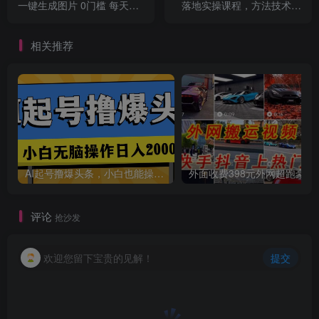
一键生成图片 0门槛 每天10
落地实操课程，方法技术，
分钟发图文 日入500+
实战应用，案例解析
相关推荐
AI起号撸爆头条，小白也能操作，日入2000+
外面收费398元外网
评论
抢沙发
欢迎您留下宝贵的见解！
提交