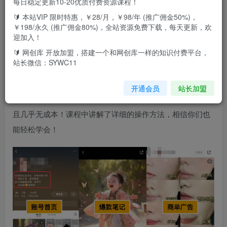
每日稳定更新10-20优质付费资源课程！
今天给大家带来一个《小红书AI萌娃玩法，涨粉迅速，作品
🔰 本站VIP 限时特惠，￥28/月，￥98/年 (推广佣金50%)，
制作简单，轻松月入万元》项目。在各个内容平台，萌娃都
￥198/永久 (推广佣金80%)，全站资源免费下载，每天更新，欢
迎加入！
是流量密码，天真可爱，治愈情绪。小红书女性用户占
🔰 网创库 开放加盟，搭建一个和网创库一样的知识付费平台，
70%，萌娃内容的受众群体庞大。作品制作也是非常的简
站长微信：SYWC11
单，只需要通过Ai绘图软件输入咒语图生图一键制作，几分
钟一个作品，小白，无基础的宝妈也能轻松掌握，流量非常
开通会员
站长加盟
大，涨粉非常快！矩阵操作几个号，月入万元非常轻松，而
且几乎无成本！课程中讲解了详细的操作方法，相信你们也
能轻松学会！