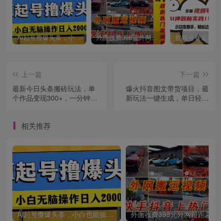
AI起号撸爆头条，小白也能操作，日入2000+
外面收费398元外网超跑豪车汽车视频搬运至快手抖音上热门项目
创项目
上一篇
下一篇
最新今日头条搬砖玩法，单
爆火抖音图文带货项目，最
个作品变现300+，一分钟一
新玩法一键生成，单日轻松
条原创作品，流量爆炸
被动收益500+
相关推荐
AI起号撸爆头条，小白也能操作，日入2000+
外面收费398元外网