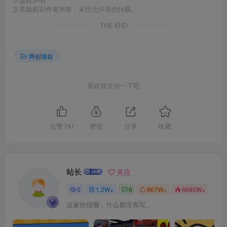
©
版权声明
文章版权归作者所有，未经允许请勿转载。
创项目
THE END
网创项目
喜欢就支持一下吧
创项目
点赞
791
赞赏
分享
收藏
站长
关注
0
1.2W+
0
667W+
6685W+
创项目
这家伙很懒，什么都没有写...