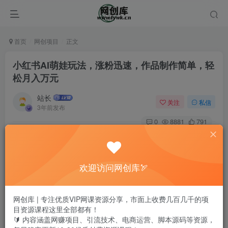
首页
网创项目
正文
小红书AI萌娃玩法，涨粉迅速，作品制作简单，轻
松月入万元
站长
关注
私信
3年前发布
0
8881
791
欢迎访问网创库🏹
网创库 | 专注优质VIP网课资源分享，市面上收费几百几千的项
目资源课程这里全部都有！
🔰 内容涵盖网赚项目、引流技术、电商运营、脚本源码等资源，