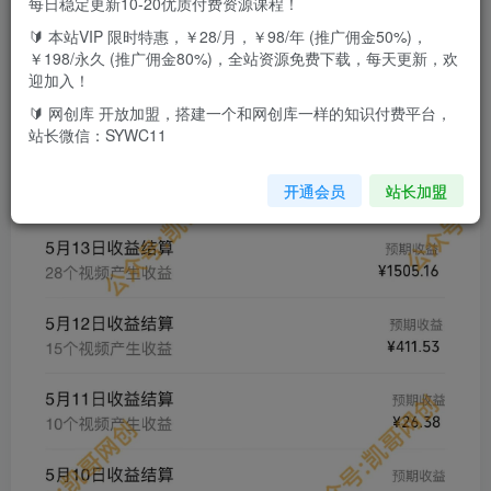
每日稳定更新10-20优质付费资源课程！
利用AI一键生成情感聊天小故事，AI百分百原创，五分钟一
🔰 本站VIP 限时特惠，￥28/月，￥98/年 (推广佣金50%)，
条视频，日入1000+，简单无脑操作课程大纲：01 项目介绍
￥198/永久 (推广佣金80%)，全站资源免费下载，每天更新，欢
迎加入！
02 项目准备03 项目实操
🔰 网创库 开放加盟，搭建一个和网创库一样的知识付费平台，
站长微信：SYWC11
开通会员
站长加盟