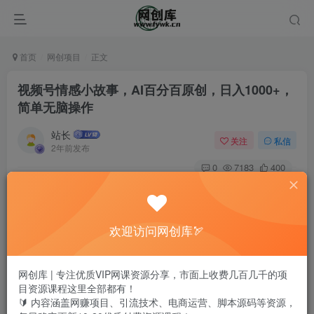
首页
网创项目
正文
视频号情感小故事，AI百分百原创，日入1000+，
简单无脑操作
站长
关注
私信
2年前发布
0
7183
400
欢迎访问网创库🏹
网创库 | 专注优质VIP网课资源分享，市面上收费几百几千的项
目资源课程这里全部都有！
🔰 内容涵盖网赚项目、引流技术、电商运营、脚本源码等资源，