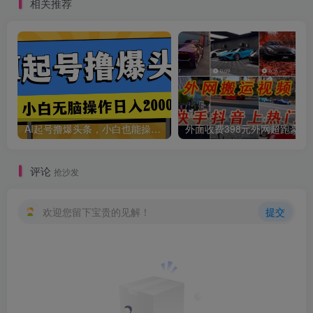
相关推荐
AI起号撸爆头条，小白也能操作，日入2000+
外面收费398元外网
评论
抢沙发
欢迎您留下宝贵的见解！
提交