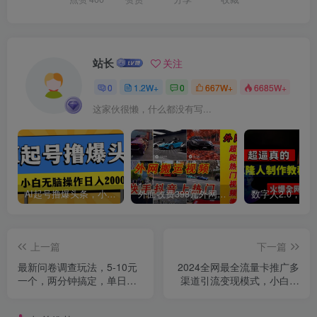
站长
关注
0
1.2W+
0
667W+
6685W+
这家伙很懒，什么都没有写...
AI起号撸爆头条，小白也能操作，日入2000+
外面收费398元外网超跑豪车汽车视频搬运至快手抖音上热门项目
上一篇
下一篇
最新问卷调查玩法，5-10元
2024全网最全流量卡推广多
一个，两分钟搞定，单日轻
渠道引流变现模式，小白轻
松100+
松月入20000+