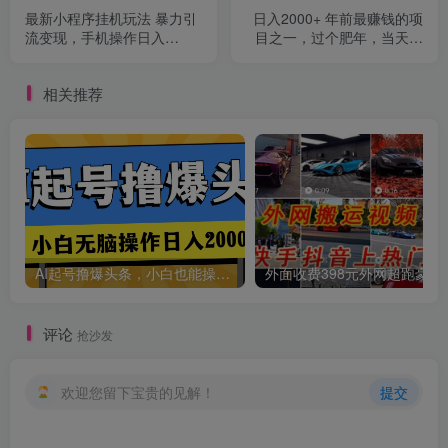
最新小程序挂机玩法 暴力引
日入2000+ 年前最赚钱的项
创项目
流变现，手机操作日入
目之一，过个肥年，当天上
900+，操作简单，当天见收
手操作
益
相关推荐
创项目
AI起号撸爆头条，小白也能操作，日入2000+
外面收费398元外网
评论
抢沙发
创项目
欢迎您留下宝贵的见解！
提交