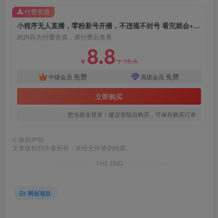
付费资源
小程序无人直播，零粉新号开播，不违规不封号 看完就会+睡后收益单日2000
此内容为付费资源，请付费后查看
8.8
18.8
￥
￥
免费
免费
中级会员
高级会员
立即购买
您当前未登录！建议登陆后购买，可保存购买订单
©
版权声明
文章版权归作者所有，未经允许请勿转载。
THE END
创项目
网创项目