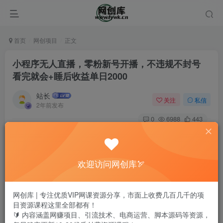
首页
网创项目
正文
小程序无人直播，零粉新号开播，不违规不封号
看完就会+睡后收益单日2000
站长
关注
私信
2年前发布
0
6988
443
欢迎访问网创库🏹
网创库 | 专注优质VIP网课资源分享，市面上收费几百几千的项
目资源课程这里全部都有！
🔰 内容涵盖网赚项目、引流技术、电商运营、脚本源码等资源，