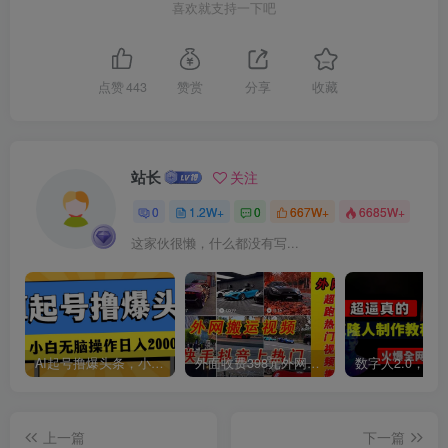
喜欢就支持一下吧
点赞
443
赞赏
分享
收藏
创项目
站长
关注
0
1.2W+
0
667W+
6685W+
这家伙很懒，什么都没有写...
创项目
AI起号撸爆头条，小白也能操作，日入2000+
外面收费398元外网超跑豪车汽车视频搬运至快手抖音上热门项目
上一篇
下一篇