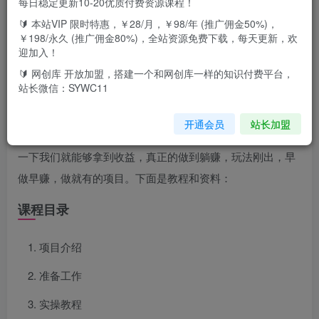
每日稳定更新10-20优质付费资源课程！
项目介绍
🔰 本站VIP 限时特惠，￥28/月，￥98/年 (推广佣金50%)，
￥198/永久 (推广佣金80%)，全站资源免费下载，每天更新，欢
今天给大家带来的项目是【小程序wu、人直播，睡后收益单
迎加入！
日2000+ 零粉新号开播，不违规不封号 看完就会】。简单来
🔰 网创库 开放加盟，搭建一个和网创库一样的知识付费平台，
站长微信：SYWC11
说就是通过动感的音乐加上吸引人的图片进行轮播，纯挂
播，不需要真人讲解喝看守，长期稳定，并且零粉丝就可以
开通会员
站长加盟
开播，不需要1000粉丝，用户无需下载，只要在直播间点击
一下我们就能够拿到收益，真正的做到躺赚，玩法刚出，早
做早赚，做就有的项目。下面是教程和资料：
课程目录
项目介绍
准备工作
实操教程