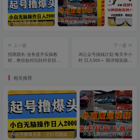
AI起号撸爆头条，小白也能操作，日入2000+
外面收费398元外网超跑豪车汽车视频搬运至快手抖音上热门项目
创项目
上一篇
下一篇
招商团长-业务提升实操教
AI公众号搞钱计划 每天半小
程，教你如何玩转抖音招商
时 日入500＋ 附详细实操课
团长业务（38节课）
程
相关推荐
创项目
AI起号撸爆头条，小白也能操作，日入2000+
外面收费398元外网