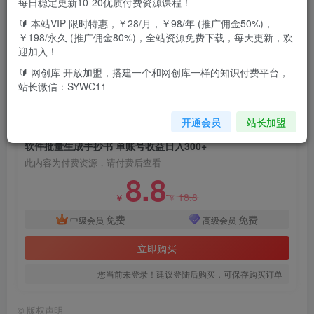
每日稳定更新10-20优质付费资源课程！
🔰 本站VIP 限时特惠，￥28/月，￥98/年 (推广佣金50%)，
内容介绍：利用软件批量生成手抄书、抄故事、抄句子一天
￥198/永久 (推广佣金80%)，全站资源免费下载，每天更新，欢
迎加入！
单账号日入300+，我们把抄书的作品发布到自媒体平台今日
🔰 网创库 开放加盟，搭建一个和网创库一样的知识付费平台，
头条，平台给我们收益，核心利用软件批量生成手抄书赚取
站长微信：SYWC11
收益，不封号，不违规
开通会员
站长加盟
付费资源
软件批量生成手抄书 单账号收益日入300+
此内容为付费资源，请付费后查看
8.8
18.8
￥
￥
免费
免费
中级会员
高级会员
立即购买
您当前未登录！建议登陆后购买，可保存购买订单
©
版权声明