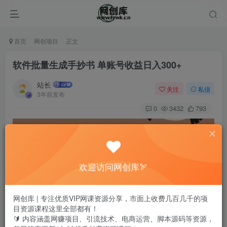
首页
网创项目
正文
软件批量生成手抄书 单账号收益日入300+
站长
关注
私信
3年前发布
0
3432
793
欢迎访问网创库🏹
网创库 | 专注优质VIP网课资源分享，市面上收费几百几千的项
目资源课程这里全部都有！
🔰 内容涵盖网赚项目、引流技术、电商运营、脚本源码等资源，