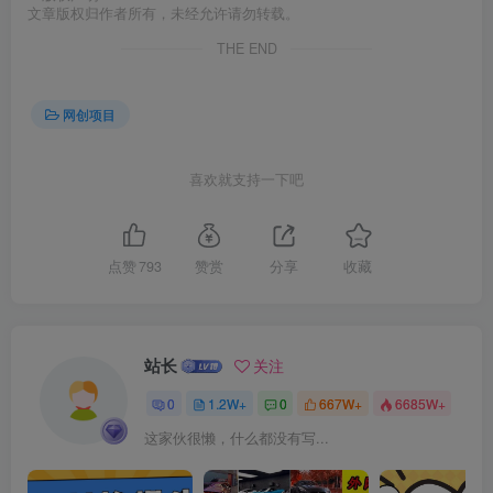
文章版权归作者所有，未经允许请勿转载。
THE END
网创项目
喜欢就支持一下吧
创项目
点赞
793
赞赏
分享
收藏
站长
关注
0
1.2W+
0
667W+
6685W+
创项目
这家伙很懒，什么都没有写...