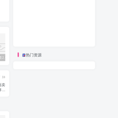
热门资源
视频号赛道2.0：AI神器新实践！另辟蹊径！五分钟一条作品，小白变高手…
数字人2.0，2024下半年最火项目，无限免费生成视频，可实现任何场景，用任何形象，任何声音，说任何话，5分钟生成一条原创口播视频。
靠蛋仔派对一天5800+，小白做磁力聚星轻松上手
篇
面卖
详…