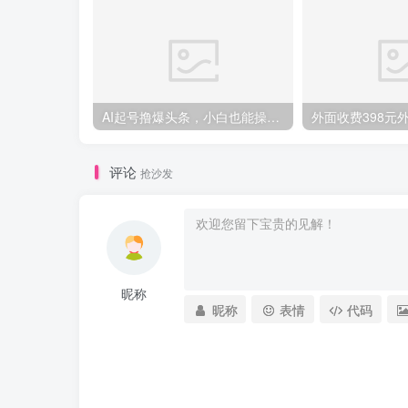
AI起号撸爆头条，小白也能操作，日入2000+
评论
抢沙发
昵称
昵称
表情
代码