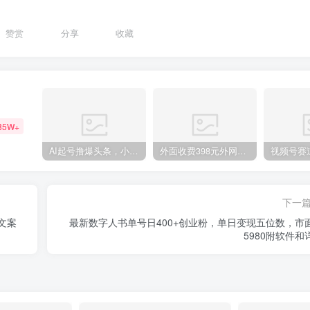
赞赏
分享
收藏
85W+
AI起号撸爆头条，小白也能操作，日入2000+
外面收费398元外网超跑豪车汽车视频搬运至快手抖音上热门项目
下一
/文案
最新数字人书单号日400+创业粉，单日变现五位数，市
5980附软件和