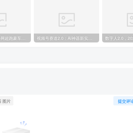
外面收费398元外网超跑豪车汽车视频搬运至快手抖音上热门项目
视频号赛道2.0：AI神器新实践！另辟蹊径！五分钟一条作品，小白变高手…
图片
提交评