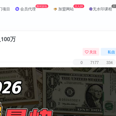
限时折扣
日入2K
加
门项目
会员代理
加盟网站
无水印课程
100万
关注
私信
0
7177
334