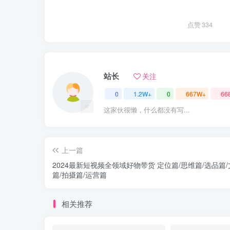
点赞
334
站长
关注
0
1.2W+
0
667W+
66
这家伙很懒，什么都没有写...
上一篇
2024最新短视频全领域好物带货 定位篇/思维篇/选品篇
篇/拍摄篇/运营篇
相关推荐