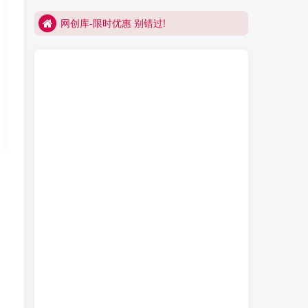
网创库-限时优惠 别错过!
买VIP会