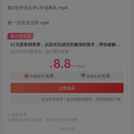
创项目
第2次作业点评+毕业典礼.mp4
第一次作业点评.mp4
付费资源
21天获客销售营，从陌生到成交的微信经营术，带你破解微信的获客与变现
此内容为付费资源，请付费后查看
8.8
创项目
18.8
￥
￥
免费
免费
中级会员
高级会员
立即购买
您当前未登录！建议登陆后购买，可保存购买订单
©
版权声明
文章版权归作者所有，未经允许请勿转载。
THE END