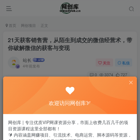
首页
网创项目
正文
21天获客销售营，从陌生到成交的微信经营术，带
你破解微信的获客与变现
站长
关注
私信
4年前发布
0
3374
727
课程介绍：
你的微信是纯粹的沟通工具，还是强悍的变现途径?别人的微
欢迎访问网创库🏹
信大的,已经「卖货」赚了上千万小的,5千好友单月已变现5
万＋如果你有强烈的微信变现意愿或有现成的产品但不知怎
网创库 | 专注优质VIP网课资源分享，市面上收费几百几千的项
目资源课程这里全部都有！
么卖这21天,获客销售营教你不引起反感地转化成交。8节
🔰 内容涵盖网赚项目、引流技术、电商运营、脚本源码等资源，
课，带你破解微信的获客与变现！