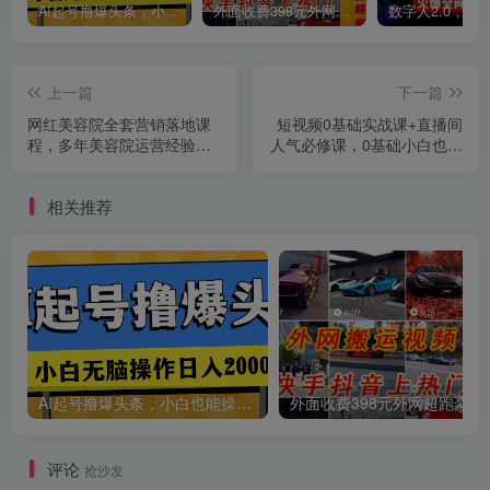
AI起号撸爆头条，小白也能操作，日入2000+
外面收费398元外网超跑豪车汽车视频搬运至快手抖音上热门项目
上一篇
下一篇
网红美容院全套营销落地课
短视频0基础实战课+直播间
程，多年美容院运营经验，
人气必修课，0基础小白也能
线上浓缩课程
学会
相关推荐
AI起号撸爆头条，小白也能操作，日入2000+
外面收费398元外网
评论
抢沙发