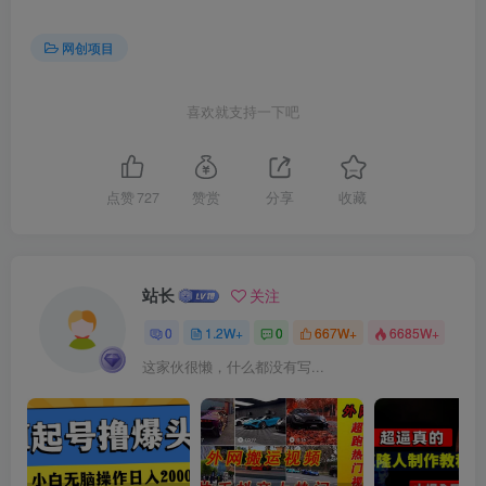
网创项目
喜欢就支持一下吧
点赞
727
赞赏
分享
收藏
站长
关注
0
1.2W+
0
667W+
6685W+
这家伙很懒，什么都没有写...