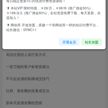
每日稳定更新10-20优质付费资源课程！
🔰 本站VIP 限时特惠，￥28/月，￥98/年 (推广佣金50%)，
适合领域包括摄影师工作室、美妆、教育售课、手工特产、
￥198/永久 (推广佣金80%)，全站资源免费下载，每天更新，欢
迎加入！
服装、母婴用品、日化零售。
🔰 网创库 开放加盟，搭建一个和网创库一样的知识付费平台，
站长微信：SYWC11
21天后，你将收获
开通会员
站长加盟
裂变活动的策划全流程
高信任度的人设打造方式
一套万能的客户标签搭建法
不引起反感的私聊成交技巧
社群、朋友圈的批量成交法
剧本式发朋友圈的思路