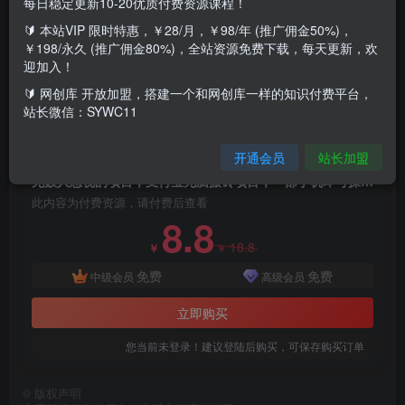
每日稳定更新10-20优质付费资源课程！
🔰 本站VIP 限时特惠，￥28/月，￥98/年 (推广佣金50%)，
￥198/永久 (推广佣金80%)，全站资源免费下载，每天更新，欢
项目介绍：通过在支付宝上面的店家位置标记，按照要求拍
迎加入！
照上传图片，获取收益，任务简单，审核快速，难度非常
🔰 网创库 开放加盟，搭建一个和网创库一样的知识付费平台，
站长微信：SYWC11
低，一部手机无脑操作即可
付费资源
开通会员
站长加盟
无数人忽视的项目，支付宝无脑搬砖项目，一部手机即可操作，轻松日入500+
此内容为付费资源，请付费后查看
8.8
18.8
￥
￥
免费
免费
中级会员
高级会员
立即购买
您当前未登录！建议登陆后购买，可保存购买订单
©
版权声明