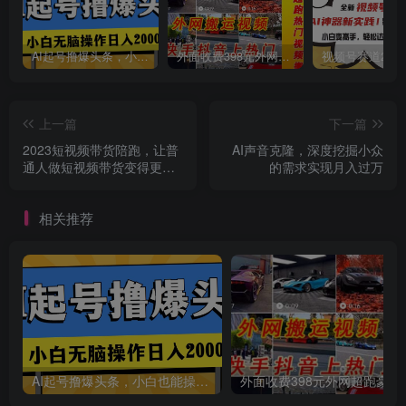
AI起号撸爆头条，小白也能操作，日入2000+
外面收费398元外网超跑豪车汽车视频搬运至快手抖音上热门项目
创项目
上一篇
下一篇
2023短视频带货陪跑，让普
AI声音克隆，深度挖掘小众
通人做短视频带货变得更简
的需求实现月入过万
单（12节课）
相关推荐
创项目
AI起号撸爆头条，小白也能操作，日入2000+
外面收费398元外网
创项目