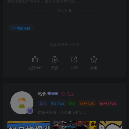
文章版权归作者所有，未经允许请勿转载。
THE END
网创项目
喜欢就支持一下吧
创项目
点赞
549
赞赏
分享
收藏
站长
关注
创项目
0
1.2W+
0
667W+
6685W+
这家伙很懒，什么都没有写...