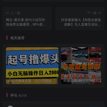
创项目
上一篇
下一篇
网文-通关课-签约小说写作
抖音最新最火【AI美女换装
投稿男女频通用，95%签约
跳舞】无人直播互动玩法
过稿率，系统写作投稿学习
（含全套开播教程+软件+视
频素材+音效）
相关推荐
创项目
AI起号撸爆头条，小白也能操作，日入2000+
外面收费398元外网
评论
抢沙发
创项目