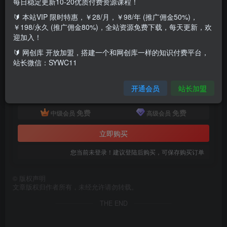
每日稳定更新10-20优质付费资源课程！
🔰 本站VIP 限时特惠，￥28/月，￥98/年 (推广佣金50%)，
写写最近的麻烦事，写一个小项目，整理整理最近的思路！
￥198/永久 (推广佣金80%)，全站资源免费下载，每天更新，欢
迎加入！
付费资源
🔰 网创库 开放加盟，搭建一个和网创库一样的知识付费平台，
某公众号付费文章：一个小项目，看了这些思路你会豁然开朗
站长微信：SYWC11
此内容为付费资源，请付费后查看
8.8
开通会员
站长加盟
18.8
￥
￥
免费
免费
中级会员
高级会员
立即购买
您当前未登录！建议登陆后购买，可保存购买订单
©
版权声明
文章版权归作者所有，未经允许请勿转载。
THE END