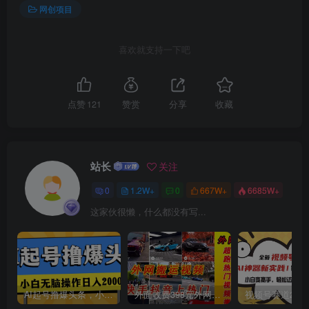
网创项目
喜欢就支持一下吧
创项目
点赞
121
赞赏
分享
收藏
站长
关注
0
1.2W+
0
667W+
6685W+
这家伙很懒，什么都没有写...
创项目
AI起号撸爆头条，小白也能操作，日入2000+
外面收费398元外网超跑豪车汽车视频搬运至快手抖音上热门项目