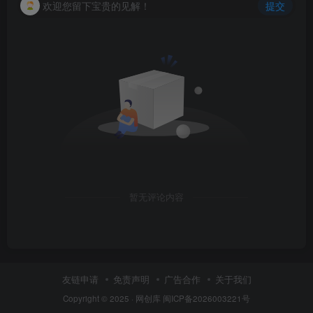
欢迎您留下宝贵的见解！
提交
创项目
暂无评论内容
友链申请
免责声明
广告合作
关于我们
Copyright © 2025 ·
网创库
闽ICP备2026003221号