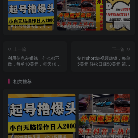
创项目
AI起号撸爆头条，小白也能操作，日入2000+
外面收费398元外网超跑豪车汽车视频搬运至快手抖音上热门项目
上一篇
下一篇
利用信息差赚钱：什么都不
制作short短视频赚钱，每单
创项目
做，每单10美元，每天100
5美元 轻松日赚50美元 简单
美元！
的赚钱方法
相关推荐
AI起号撸爆头条，小白也能操作，日入2000+
外面收费398元外网