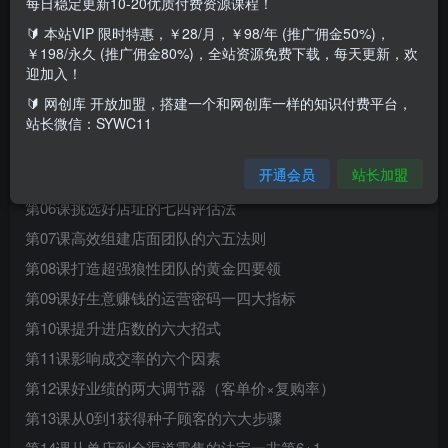
每日稳定更新10-20优质付费资源课程！
课程目录
🔰 本站VIP 限时特惠，￥28/月，￥98/年 (推广佣金50%)，
￥198/永久 (推广佣金80%)，全站资源免费下载，每天更新，欢
第01课开店好生意三大法则之一做得早
迎加入！
第02课开店好生意三大法则之一做到极致
🔰 网创库 开放加盟，搭建一个和网创库一样的知识付费平台，
第03课开店好生意三大法则之一有灵魂的创新
站长微信：SYWC11
第04课好店铺选址的六大认知（城市×商圈×点位）
开通会员
站长加盟
第05课好店铺选址的六大认知（产品x品牌×客户）
第06课挑选好店址的七四评估法
第07课高效组建店面团队的六五法则
第08课打造超强狼性团队的黄金四要领
第09课好生意赚钱的运营密码一四大指标
第10课提升进店数的六大招式
第11课影响成交率的六个因素
第12课好业绩的两大调节器（客单价×复购率）
第13课从0到1获得种子顾客的六大步骤
第14课从单店到全渠道零售的法宝一非第6+1