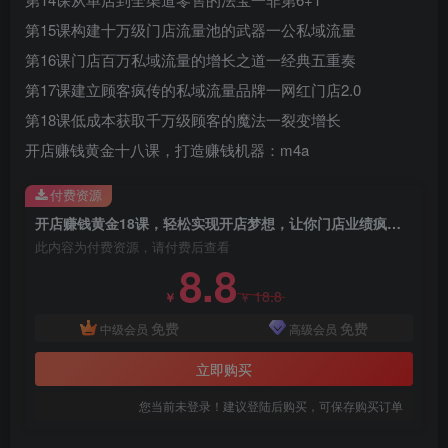
第15课构建十万级门店流量池的武器一公私域流量
第16课门店百万私域流量的增长之道一经典五重奏
第17课建立顾客疯传的私域流量品牌一网红门店2.0
第18课低成本获取千万级顾客的魔法一裂变增长
开店赚钱黄金十八课，打造赚钱机器：m4a
付费资源
创项目
开店赚钱黄金18课，轻松实现开店梦想，让你门店业绩疯涨 打造赚钱机器
此内容为付费资源，请付费后查看
8.8
18.8
￥
￥
免费
免费
中级会员
高级会员
立即购买
创项目
您当前未登录！建议登陆后购买，可保存购买订单