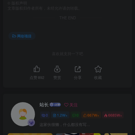
©
版权声明
文章版权归作者所有，未经允许请勿转载。
THE END
创项目
网创项目
喜欢就支持一下吧
点赞
892
赞赏
分享
收藏
创项目
站长
关注
0
1.2W+
0
667W+
6685W+
这家伙很懒，什么都没有写...