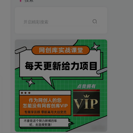
开启精彩搜索
买VIP会员或加盟商-全年最低价-立即抢额
网创库-限时优惠 别错过!