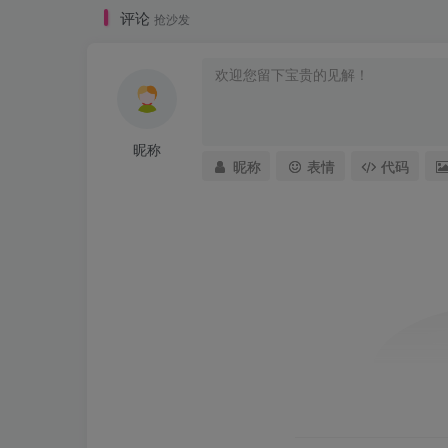
评论
抢沙发
昵称
昵称
表情
代码