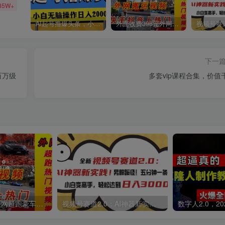
85W+
AI起号撸爆头条，小白也能操作，日入2000+
外面收费398元外网超跑豪车汽车视频搬运至快手抖音上热门项目
下一
百万级
多套vip课程合集，价值
外面收费398元外网超跑豪车汽车视频搬运至快手抖音上热门项目
视频号赛道2.0：AI神器新实践！另辟蹊径！五分钟一条作品，小白变高手…