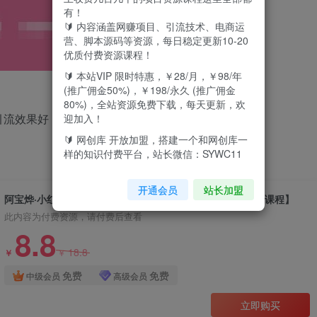
有！
🔰 内容涵盖网赚项目、引流技术、电商运
营、脚本源码等资源，每日稳定更新10-20
优质付费资源课程！
🔰 本站VIP 限时特惠，￥28/月，￥98/年
(推广佣金50%)，￥198/永久 (推广佣金
80%)，全站资源免费下载，每天更新，欢
引流效果好
迎加入！
🔰 网创库 开放加盟，搭建一个和网创库一
样的知识付费平台，站长微信：SYWC11
开通会员
站长加盟
阿宝烨·小红书兼职粉引流项目，流量大，引流效果好【视频课程】
此内容为付费资源，请付费后查看
8.8
18.8
￥
￥
免费
免费
中级会员
高级会员
立即购买