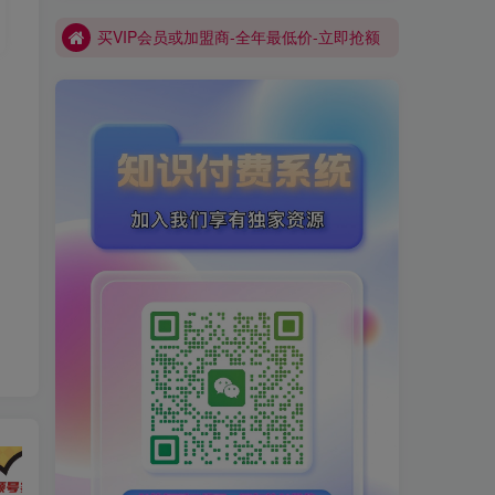
买VIP会员或加盟商-全年最低价-立即抢额
网创库-限时优惠 别错过!