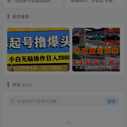
课，适合新手选虚拟品的玩
单晚500+，不说话 不露脸 4
法 全盘分享给你
月最新快手无人直播
相关推荐
AI起号撸爆头条，小白也能操作，日入2000+
外面收费398元外网
评论
抢沙发
欢迎您留下宝贵的见解！
提交