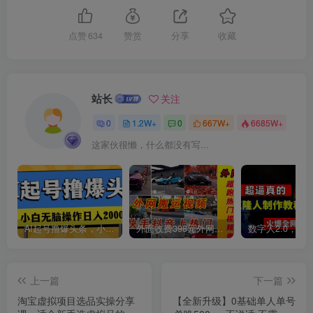
点赞
634
赞赏
分享
收藏
站长
关注
0
1.2W+
0
667W+
6685W+
这家伙很懒，什么都没有写...
AI起号撸爆头条，小白也能操作，日入2000+
外面收费398元外网超跑豪车汽车视频搬运至快手抖音上热门项目
上一篇
下一篇
淘宝虚拟项目选品实操分享
【全新升级】0基础单人单号