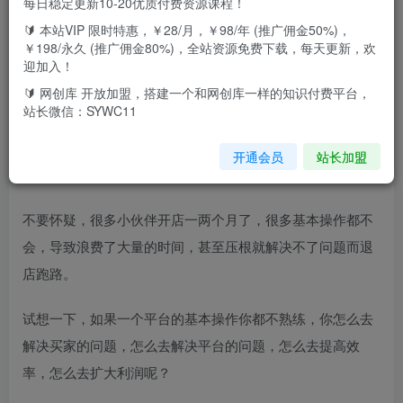
每日稳定更新10-20优质付费资源课程！
🔰 本站VIP 限时特惠，￥28/月，￥98/年 (推广佣金50%)，
课程包括以下内容：
￥198/永久 (推广佣金80%)，全站资源免费下载，每天更新，欢
迎加入！
板块1：开店以及拼多多工作台基础讲解
🔰 网创库 开放加盟，搭建一个和网创库一样的知识付费平台，
站长微信：SYWC11
这一板块主要是讲解如何开店以及开店注意事项，
开通会员
站长加盟
同时，着重讲解拼多多后台的一些基本操作。
不要怀疑，很多小伙伴开店一两个月了，很多基本操作都不
会，导致浪费了大量的时间，甚至压根就解决不了问题而退
店跑路。
试想一下，如果一个平台的基本操作你都不熟练，你怎么去
解决买家的问题，怎么去解决平台的问题，怎么去提高效
率，怎么去扩大利润呢？