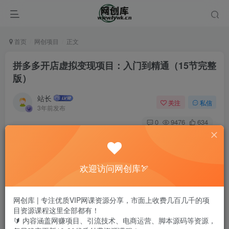
首页
网创项目
正文
拼多多开店虚拟变现项目：入门到精通（15节完整
版）
站长
关注
私信
3年前发布
0
9476
634
欢迎访问网创库🏹
网创库 | 专注优质VIP网课资源分享，市面上收费几百几千的项
目资源课程这里全部都有！
🔰 内容涵盖网赚项目、引流技术、电商运营、脚本源码等资源，