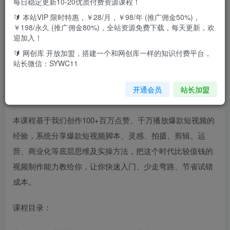
每日稳定更新10-20优质付费资源课程！
🔰 本站VIP 限时特惠，￥28/月，￥98/年 (推广佣金50%)，
这套课程解决拍短视频过程中：没有灵感、脚本策划、拍
￥198/永久 (推广佣金80%)，全站资源免费下载，每天更新，欢
摄、剪辑、运营、变现与商业化等问题。
迎加入！
🔰 网创库 开放加盟，搭建一个和网创库一样的知识付费平台，
课程分为三个板块：创意产生、创意执行、运营商业变现，
站长微信：SYWC11
不管你之前学短视频走过多少弯路，这将是你买对的一次课
开通会员
站长加盟
程，看完之后收获远超课程价格。
本课程基于我们创作100+百万点赞、千万播放爆款短视频的
经验，系统分享爆款短视频脚本、灵感、拍摄、剪辑、运
营、商业化等底层思维及实操方法，把这个时代比较值钱的
视频制作能力教给你，让你快速入门、少走弯路、节省试错
成本。
课程目录：