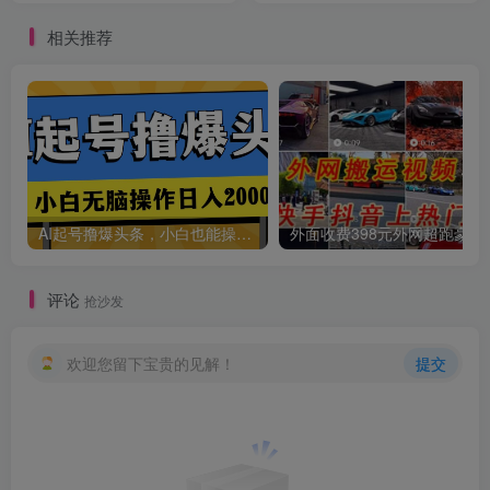
相关推荐
AI起号撸爆头条，小白也能操作，日入2000+
外面收费398元外网
评论
抢沙发
欢迎您留下宝贵的见解！
提交