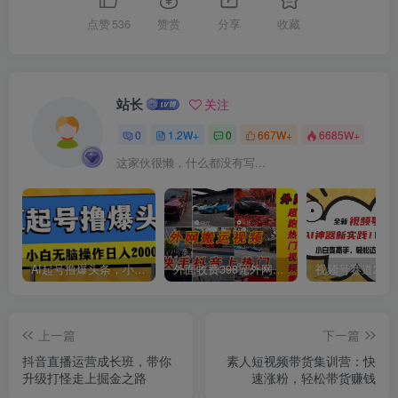
点赞
536
赞赏
分享
收藏
站长
关注
0
1.2W+
0
667W+
6685W+
这家伙很懒，什么都没有写...
AI起号撸爆头条，小白也能操作，日入2000+
外面收费398元外网超跑豪车汽车视频搬运至快手抖音上热门项目
上一篇
下一篇
抖音直播运营成长班，带你
素人短视频带货集训营：快
升级打怪走上掘金之路
速涨粉，轻松带货赚钱