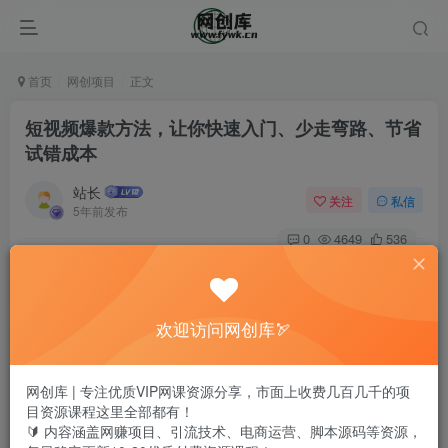
首页
网创项目
正文
短视频爆款方法，让你快速入门、少走弯路、节省
试错成本
站长
关注
私信
5年前发布
0
4649
536
欢迎访问网创库🏹
网创库 | 专注优质VIP网课资源分享，市面上收费几百几千的项
目资源课程这里全部都有！
🔰 内容涵盖网赚项目、引流技术、电商运营、脚本源码等资源，