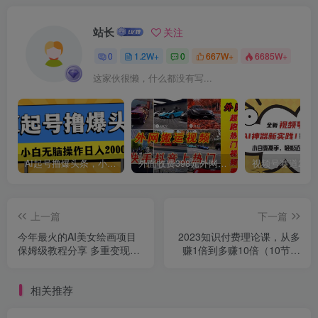
站长
关注
0
1.2W+
0
667W+
6685W+
这家伙很懒，什么都没有写...
创项目
AI起号撸爆头条，小白也能操作，日入2000+
外面收费398元外网超跑豪车汽车视频搬运至快手抖音上热门项目
上一篇
下一篇
今年最火的AI美女绘画项目
2023知识付费理论课，从多
保姆级教程分享 多重变现方
赚1倍到多赚10倍（10节视
式 让小白轻松上手
频课）
相关推荐