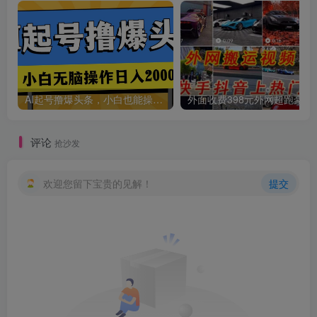
AI起号撸爆头条，小白也能操作，日入2000+
外面收费398元外网
评论
抢沙发
欢迎您留下宝贵的见解！
提交