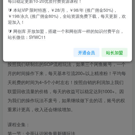
每日稳定更新10-20优质付费资源课程！
🔰 本站VIP 限时特惠，￥28/月，￥98/年 (推广佣金50%)，
￥198/永久 (推广佣金80%)，全站资源免费下载，每天更新，欢
闲鱼大流量联盟第二期招募，更新三节及优化最新玩法。项
迎加入！
目太过简单粗暴，我们会教你已经成型的一套成型的SOP闲
🔰 网创库 开放加盟，搭建一个和网创库一样的知识付费平台，
站长微信：SYWC11
鱼玩法（非卖货，无需选品），还有这个平台的快速打爆
100万曝光的骚玩法，让你能轻松盈利并引流。
开通会员
站长加盟
按照我们研制出的SOP流程玩法，如果三个闲鱼账号，一个
月的时间操作下来，每天基本引流200+以上精准粉！平均每
天耗费的时间为4~5个小时左右！按照自销的利润加上我们
联盟回收流量的价格，每天的收益可以稳定达到1000+。因
为我们的操作玩法不废号，如果继续做下去的话，账号的权
重累计更高，收入还会继续增加。
课程全集：
第一节：全面认识闲鱼最新骚玩法