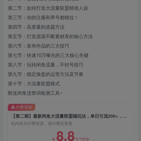
第二节：如何打造大流量联盟精准人设
第三节：你的注册和养号都错拉！
第四节：高质量的选题方法
第五节：打造源源不断素材库的核心方法
创项目
第六节：发布作品的三大技巧
第七节：快速10万曝光的三大核心关键
第八节：玩转闲鱼流量，不封号技巧
第九节：稳定操盘的运营方法及节奏
第十节：大流量联盟模式
附送闲鱼违禁词检测工具~
创项目
付费资源
【第二期】最新闲鱼大流量联盟骚玩法，单日引流200+，稳定日入1000+
此内容为付费资源，请付费后查看
8.8
18.8
￥
￥