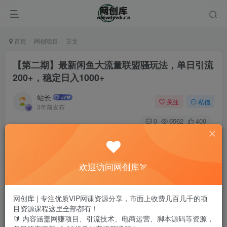
首页
网创项目
正文
【第二期】最新闲鱼大流量联盟骚玩法，单日引流
200+，稳定日入1000+
站长
关注
私信
3年前发布
0
6562
400
欢迎访问网创库🏹
网创库 | 专注优质VIP网课资源分享，市面上收费几百几千的项
目资源课程这里全部都有！
🔰 内容涵盖网赚项目、引流技术、电商运营、脚本源码等资源，