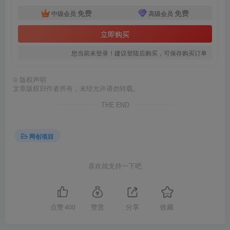
免费
免费
中级会员
高级会员
创项目
立即购买
您当前未登录！建议登陆后购买，可保存购买订单
©
版权声明
文章版权归作者所有，未经允许请勿转载。
THE END
创项目
网创项目
喜欢就支持一下吧
点赞
400
赞赏
分享
收藏
创项目