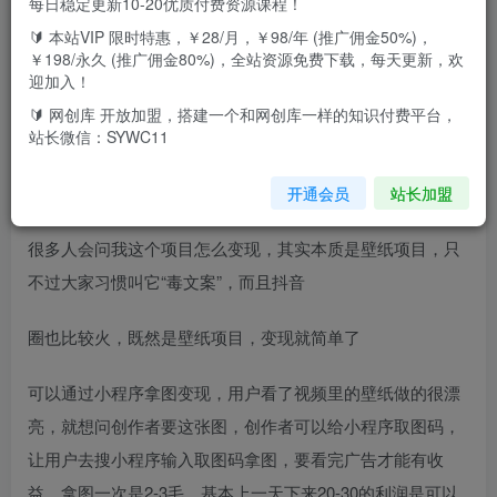
每日稳定更新10-20优质付费资源课程！
🔰 本站VIP 限时特惠，￥28/月，￥98/年 (推广佣金50%)，
今天分享抖音“毒”文案挣钱新玩法，流量非常高，作品制作
￥198/永久 (推广佣金80%)，全站资源免费下载，每天更新，欢
简单，五、六分钟一条原创作品，爆一
迎加入！
🔰 网创库 开放加盟，搭建一个和网创库一样的知识付费平台，
条作品基本上500到1000收益是有。
站长微信：SYWC11
先来看下案例图片：
开通会员
站长加盟
很多人会问我这个项目怎么变现，其实本质是壁纸项目，只
不过大家习惯叫它“毒文案”，而且抖音
圈也比较火，既然是壁纸项目，变现就简单了
可以通过小程序拿图变现，用户看了视频里的壁纸做的很漂
亮，就想问创作者要这张图，创作者可以给小程序取图码，
让用户去搜小程序输入取图码拿图，要看完广告才能有收
益，拿图一次是2-3毛，基本上一天下来20-30的利润是可以