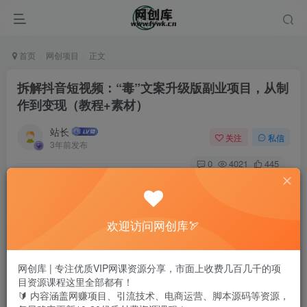
首页
网创项目
正文
拆解抖音短视频：“毒”文案升级版副业项目，从制
作到变现（教程+素材）
站长
关注
私信
3年前发布
0
4021
445
欢迎访问网创库🏹
网创库 | 专注优质VIP网课资源分享，市面上收费几百几千的项
目资源课程这里全部都有！
🔰 内容涵盖网赚项目、引流技术、电商运营、脚本源码等资源，