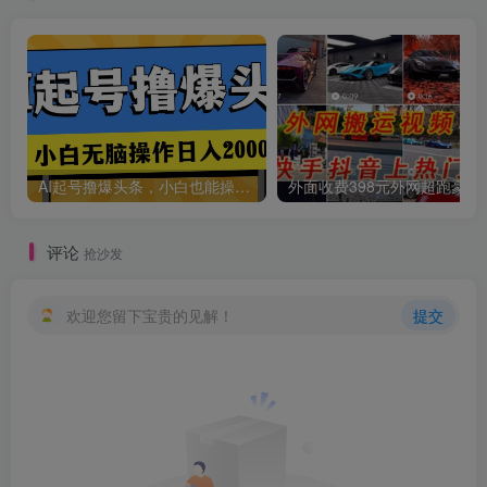
AI起号撸爆头条，小白也能操作，日入2000+
外面收费398元外网
评论
抢沙发
欢迎您留下宝贵的见解！
提交