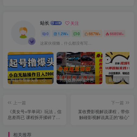
站长
关注
0
1.2W+
0
667W+
6685W+
创项目
这家伙很懒，什么都没有写...
AI起号撸爆头条，小白也能操作，日入2000+
外面收费398元外网超跑豪车汽车视频搬运至快手抖音上热门项目
上一篇
下一篇
《美女号+学单词》玩法，信
某收费影视解说课程，带你
息差而已 课程拆开揉碎了和
触碰影视解说真正的“核心”
大家去讲 (教程+素材)
相关推荐