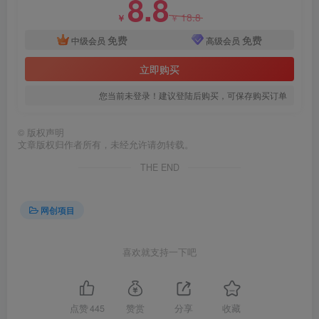
8.8
18.8
￥
￥
创项目
免费
免费
中级会员
高级会员
立即购买
您当前未登录！建议登陆后购买，可保存购买订单
©
版权声明
文章版权归作者所有，未经允许请勿转载。
创项目
THE END
网创项目
喜欢就支持一下吧
创项目
点赞
445
赞赏
分享
收藏