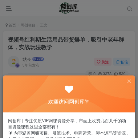
首页
网创项目
正文
视频号红利期生活用品带货爆单，吸引中老年群
体，实战玩法教学
站长
关注
私信
3年前发布
0
3373
539
欢迎访问网创库🏹
网创库 | 专注优质VIP网课资源分享，市面上收费几百几千的项
目资源课程这里全部都有！
🔰 内容涵盖网赚项目、引流技术、电商运营、脚本源码等资源，