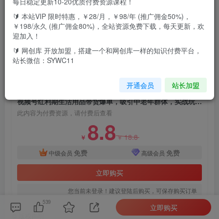
每日稳定更新10-20优质付费资源课程！
🔰 本站VIP 限时特惠，￥28/月，￥98/年 (推广佣金50%)，
(1)项目概述前景打造上万销售额
￥198/永久 (推广佣金80%)，全站资源免费下载，每天更新，欢
(2)账号打造准备与运营
迎加入！
(3)作品运营变现
🔰 网创库 开放加盟，搭建一个和网创库一样的知识付费平台，
站长微信：SYWC11
(4)混剪教程
开通会员
站长加盟
付费资源
视频号红利期生活用品带货爆单，吸引中老年群体，实战玩法教学
此内容为付费资源，请付费后查看
8.8
18.8
￥
￥
免费
免费
中级会员
高级会员
立即购买
您当前未登录！建议登陆后购买，可保存购买订单
539
立即购买
©
版权声明