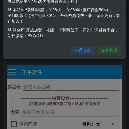
每日稳定更新10-20优质付费资源课程！
【引流必备】最新知乎多功能引流脚本，高质量精准粉转化
🔰 本站VIP 限时特惠，￥28/月，￥98/年 (推广佣金50%)，
率嘎嘎高【引流脚本+使用教程】软件介绍：知乎引流做过
￥198/永久 (推广佣金80%)，全站资源免费下载，每天更新，欢
知乎的都知道流量有多高粉丝质量也是嘎嘎高 只要是能来加
迎加入！
你的转化率可以达到恐怖的百分之80精准引流各行各业的精
🔰 网创库 开放加盟，搭建一个和网创库一样的知识付费平台，
站长微信：SYWC11
准粉丝群体设备要求：安卓手机7.1及以上系统或电脑模拟器
本脚本卡密需要另外购买，几块钱一个，介意请移步到不需
开通会员
站长加盟
要卡密的项目