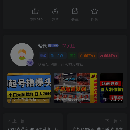
点赞
939
赞赏
分享
收藏
站长
关注
创项目
0
1.2W+
0
667W+
6685W+
这家伙很懒，什么都没有写...
AI起号撸爆头条，小白也能操作，日入2000+
外面收费398元外网超跑豪车汽车视频搬运至快手抖音上热门项目
上一篇
下一篇
2023直通车-知识体系班，从
实战型知识付费直播-卖课方