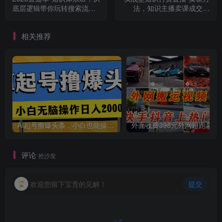
底层逻辑带你玩转搜索流量
法，知识主播卖课成交公
（18节课）
式，知识主播孵化
相关推荐
AI起号撸爆头条，小白也能操作，日入2000+
外面收费398元外网
评论
抢沙发
欢迎您留下宝贵的见解！
提交