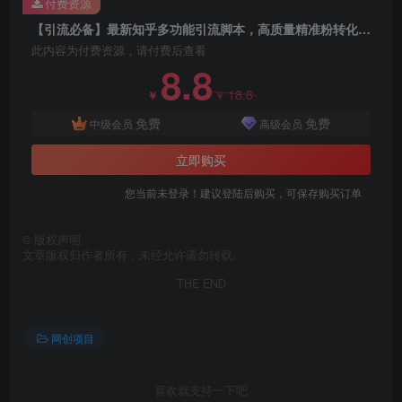
付费资源
【引流必备】最新知乎多功能引流脚本，高质量精准粉转化率嘎嘎高【引流脚本+使用教程】
此内容为付费资源，请付费后查看
8.8
创项目
18.8
￥
￥
免费
免费
中级会员
高级会员
立即购买
您当前未登录！建议登陆后购买，可保存购买订单
创项目
©
版权声明
文章版权归作者所有，未经允许请勿转载。
THE END
网创项目
喜欢就支持一下吧
创项目