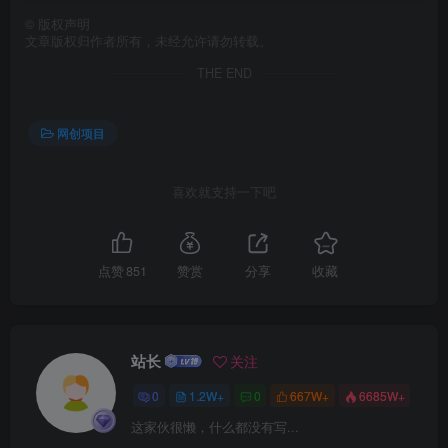
©
版权声明
文章版权归作者所有，未经允许请勿转载。
THE END
网创项目
创项目
喜欢就支持一下吧
点赞
851
赞赏
分享
收藏
创项目
站长
关注
0
1.2W+
0
667W+
6685W+
这家伙很懒，什么都没有写...