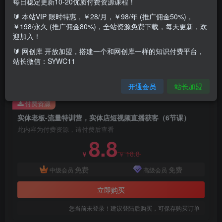
每日稳定更新10-20优质付费资源课程！
🔰 本站VIP 限时特惠，￥28/月，￥98/年 (推广佣金50%)，
课程内容：第01节如何正确上课.mp4第02节第一节火速起号
￥198/永久 (推广佣金80%)，全站资源免费下载，每天更新，欢
精准对标.mp4第03节第二节视频爆流十大公式.mp4第04节第
迎加入！
三节视频获客三大锦囊.mp4第05节第四节实体直播六大流
🔰 网创库 开放加盟，搭建一个和网创库一样的知识付费平台，
站长微信：SYWC11
程.mp4第06节第五节直播话术转化必杀.mp4第07节第六节直
播话术转化必杀2.mp4
开通会员
站长加盟
付费资源
实体老板-流量特训营，实体店短视频直播获客（6节课）
此内容为付费资源，请付费后查看
8.8
18.8
￥
￥
免费
免费
中级会员
高级会员
立即购买
您当前未登录！建议登陆后购买，可保存购买订单