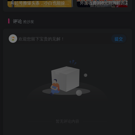
AI起号撸爆头条，小白也能操作，日入2000+
外面收费398元外网
评论
抢沙发
欢迎您留下宝贵的见解！
提交
创项目
暂无评论内容