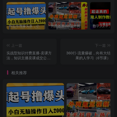
创项目
AI起号撸爆头条，小白也能操作，日入2000+
外面收费398元外网超跑豪车汽车视频搬运至快手抖音上热门项目
上一篇
下一篇
实战型知识付费直播-卖课方
360行-流量爆破，向有大结
法，知识主播卖课成交公
果的人学习（6节课）
式，知识主播孵化
创项目
相关推荐
创项目