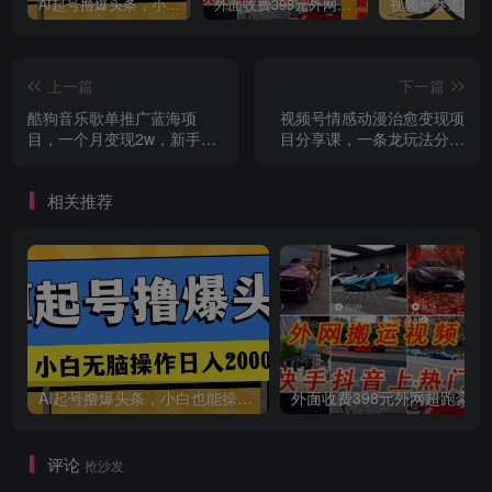
AI起号撸爆头条，小白也能操作，日入2000+
外面收费398元外网超跑豪车汽车视频搬运至快手抖音上热门项目
上一篇
下一篇
酷狗音乐歌单推广蓝海项
视频号情感动漫治愈变现项
目，一个月变现2w，新手也
目分享课，一条龙玩法分享
创项目
能轻松躺赚！
给你（教程+素材）
相关推荐
AI起号撸爆头条，小白也能操作，日入2000+
外面收费398元外网
评论
抢沙发