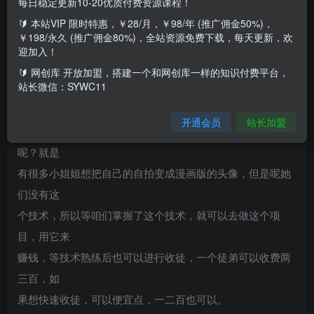
每日稳定更新10-20优质付费资源课程！
🔰 本站VIP 限时特惠，￥28/月，￥98/年 (推广佣金50%)，
￥198/永久 (推广佣金80%)，全站资源免费下载，每天更新，欢
你好啊，有很多想用业余时间做副业赚钱的朋友，但是光有
迎加入！
这个心却
🔰 网创库 开放加盟，搭建一个和网创库一样的知识付费平台，
站长微信：SYWC11
苦恼于没有技术，那么今天老师就给你们教你们一个小红书
的风口项
开通会员
站长加盟
目。这个项目就是漫改头像，这个项目的是怎么应运而生的
呢？就是
有很多小姐姐想把自己的自拍变成漫画版的头像，但是呢她
们没有这
个技术，所以等咱们掌握了这个技术，就可以去做这个项
目，用它来
赚钱，等技术熟练后也可以进行收徒，一个徒弟可以收费两
三百，如
果想快速收徒，可以便宜点，一二百也可以。