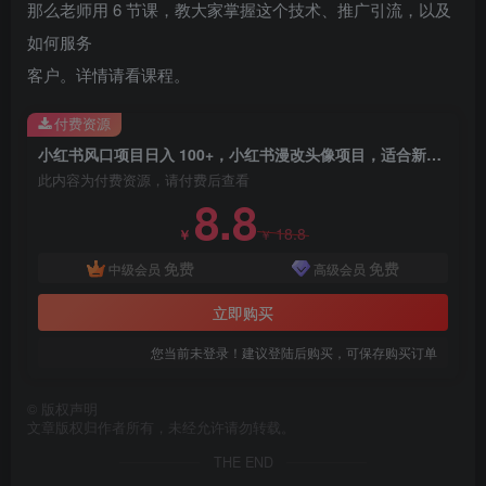
那么老师用 6 节课，教大家掌握这个技术、推广引流，以及
如何服务
客户。详情请看课程。
付费资源
创项目
小红书风口项目日入 100+，小红书漫改头像项目，适合新手操作
此内容为付费资源，请付费后查看
8.8
18.8
￥
￥
免费
免费
中级会员
高级会员
立即购买
创项目
您当前未登录！建议登陆后购买，可保存购买订单
©
版权声明
文章版权归作者所有，未经允许请勿转载。
THE END