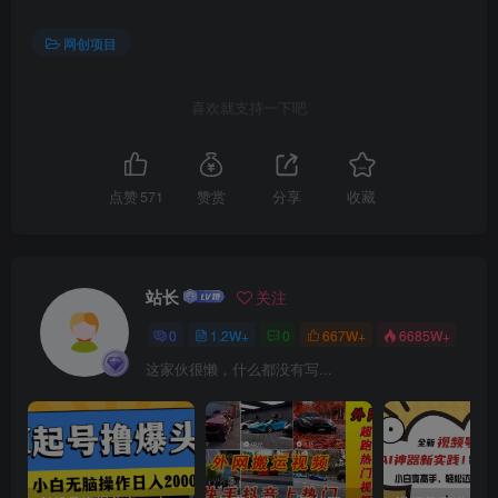
网创项目
创项目
喜欢就支持一下吧
点赞
571
赞赏
分享
收藏
创项目
站长
关注
0
1.2W+
0
667W+
6685W+
这家伙很懒，什么都没有写...
创项目