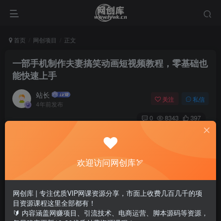
首页
网创项目
正文
一部手机制作夫妻搞笑动画短视频教程，零基础也
能快速上手
站长
关注
私信
4年前发布
0
8343
397
一部手机制作夫妻搞笑动画短视频教程，零基础也能快速上
手
欢迎访问网创库🏹
适合人群：
网创库 | 专注优质VIP网课资源分享，市面上收费几百几千的项
1、创业者及打算创业的人
目资源课程这里全部都有！
🔰 内容涵盖网赚项目、引流技术、电商运营、脚本源码等资源，