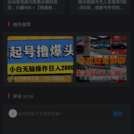
自动看视频无限撸余额秒提
微信视频号无人直播第3期
现，日赚400＋【视频教
+第5期，视频号带货权限0
程】
粉价值1180元
相关推荐
AI起号撸爆头条，小白也能操作，日入2000+
外面收费398元外网
评论
抢沙发
欢迎您留下宝贵的见解！
提交