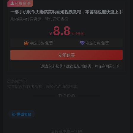
付费资源
创项目
一部手机制作夫妻搞笑动画短视频教程，零基础也能快速上手
此内容为付费资源，请付费后查看
8.8
18.8
￥
￥
免费
免费
中级会员
高级会员
立即购买
创项目
您当前未登录！建议登陆后购买，可保存购买订单
©
版权声明
文章版权归作者所有，未经允许请勿转载。
THE END
网创项目
喜欢就支持一下吧