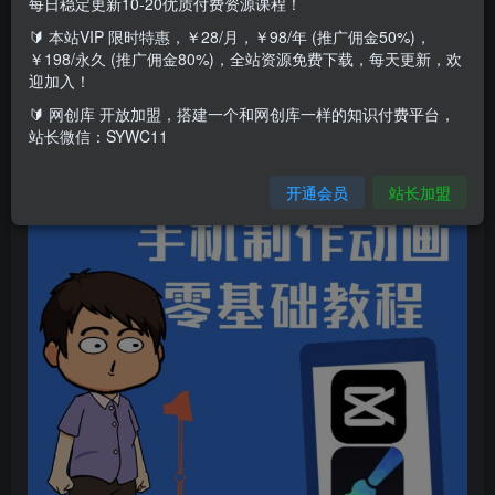
每日稳定更新10-20优质付费资源课程！
2、宝妈、无业等有空闲时间的人
🔰 本站VIP 限时特惠，￥28/月，￥98/年 (推广佣金50%)，
￥198/永久 (推广佣金80%)，全站资源免费下载，每天更新，欢
3、职场工资少,想多份收入的人
迎加入！
🔰 网创库 开放加盟，搭建一个和网创库一样的知识付费平台，
4、喜欢且愿意学习的人
站长微信：SYWC11
开通会员
站长加盟