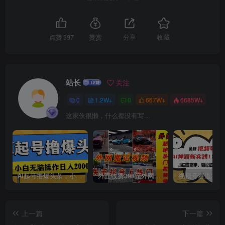
点赞
397
赞赏
分享
收藏
站长
关注
0
1.2W+
0
667W+
6685W+
这家伙很懒，什么都没有写...
AI起号撸爆头条，小白也能操作，日入2000+
外面收费398元外网超跑豪车汽车视频搬运至快手抖音上热门项目
上一篇
下一篇