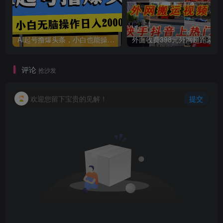
AI起号撸爆头条，小白也能操作，日入2000+
外面收费398元外网
评论
抢沙发
欢迎您留下宝贵的见解！
提交