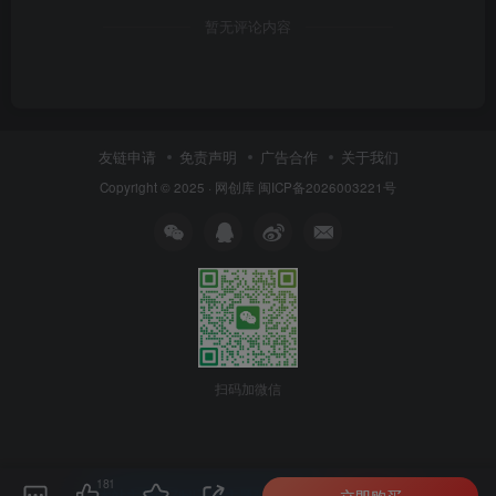
暂无评论内容
友链申请
免责声明
广告合作
关于我们
Copyright © 2025 ·
网创库
闽ICP备2026003221号
扫码加微信
181
立即购买
本站主题由Zibll子比主题强力驱动
联系作者