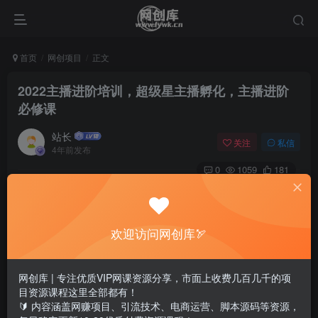
首页
网创项目
正文
2022主播进阶培训，超级星主播孵化，主播进阶
必修课
站长
关注
私信
4年前发布
0
1059
181
2022主播进阶培训，超级星主播孵化，主播进阶必修课
放眼望去，目前整个电商直播行业最紧缺的人才之一就是主
欢迎访问网创库🏹
播，想对抖音直播赛道有全面你的认知了解，不想被淘汰，
不想被选择你需要一门专业的抖音主播培训进阶课，课程由
网创库 | 专注优质VIP网课资源分享，市面上收费几百几千的项
目资源课程这里全部都有！
行业资深讲师莫愁精心打磨
🔰 内容涵盖网赚项目、引流技术、电商运营、脚本源码等资源，