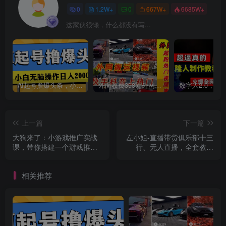
0
1.2W+
0
667W+
6685W+
这家伙很懒，什么都没有写...
创项目
AI起号撸爆头条，小白也能操作，日入2000+
外面收费398元外网超跑豪车汽车视频搬运至快手抖音上热门项目
上一篇
下一篇
大狗来了：小游戏推广实战
左小姐-直播带货俱乐部十三
课，带你搭建一个游戏推广
行、无人直播，全套教程
变现账号
附：工具、文档、话术资料
相关推荐