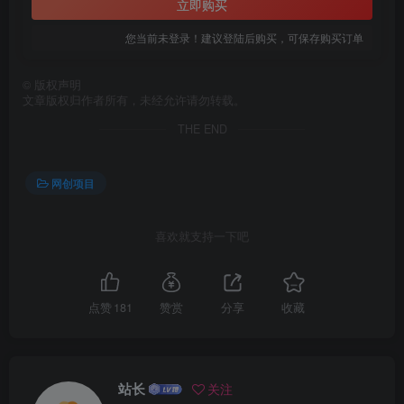
立即购买
您当前未登录！建议登陆后购买，可保存购买订单
创项目
©
版权声明
文章版权归作者所有，未经允许请勿转载。
THE END
网创项目
创项目
喜欢就支持一下吧
点赞
181
赞赏
分享
收藏
创项目
站长
关注