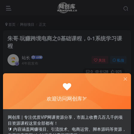
首页
网创项目
正文
朱哥·玩赚跨境电商之0基础课程，0-1系统学习课
程
站长
关注
私信
4年前发布
0
6128
925
课程介绍：
课程来自朱哥的玩赚跨境电商之0基础课程。适合对象：个人
欢迎访问网创库🏹
玩家（外贸SOHO宝妈）、跨境电商（亚马逊eBay速卖通等
平台卖家）、独立站（跨境广告投放卖家）、国内电商（淘
网创库 | 专注优质VIP网课资源分享，市面上收费几百几千的项
目资源课程这里全部都有！
系，京东，多多，小店等）、其他（跨境电商供应商，工厂
🔰 内容涵盖网赚项目、引流技术、电商运营、脚本源码等资源，
和批发市场老板）。