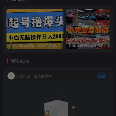
AI起号撸爆头条，小白也能操作，日入2000+
外面收费398元外网
评论
抢沙发
欢迎您留下宝贵的见解！
提交