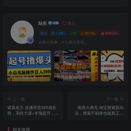
站长
关注
0
1.2W+
0
667W+
6685W+
这家伙很懒，什么都没有写...
AI起号撸爆头条，小白也能操作，日入2000+
外面收费398元外网超跑豪车汽车视频搬运至快手抖音上热门项目
上一篇
下一篇
诸葛老王·直播带货365成长
电商大师兄·淘宝搜索新玩
营，系统大课+专项提升，给
法，搜索不刷单也能真正做
你365天的成长伴学
起来
相关推荐