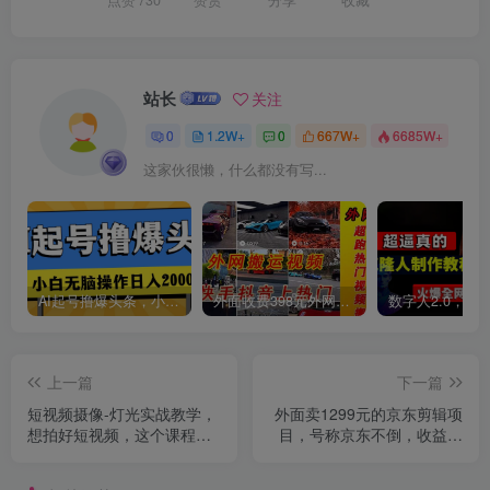
站长
关注
0
1.2W+
0
667W+
6685W+
这家伙很懒，什么都没有写...
AI起号撸爆头条，小白也能操作，日入2000+
外面收费398元外网超跑豪车汽车视频搬运至快手抖音上热门项目
上一篇
下一篇
短视频摄像-灯光实战教学，
外面卖1299元的京东剪辑项
想拍好短视频，这个课程一
目，号称京东不倒，收益不
定是必看课
停止，日入1000+