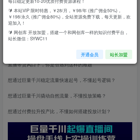
每日稳定更新10-20优质付费资源课程！
掌握巨量千川投放策略，
🔰 本站VIP 限时特惠，￥28/月，￥98/年 (推广佣金50%)，
￥198/永久 (推广佣金80%)，全站资源免费下载，每天更新，欢
实现快速起号和直播间高投产
迎加入！
🔰 网创库 开放加盟，搭建一个和网创库一样的知识付费平台，
5天线上实操直播课程
站长微信：SYWC11
+6天社群督学+365天课后追踪
开通会员
站长加盟
直播带货风口下，你是否遇到这样的难题
想通过巨量千川稳定流量快速起号，不懂起号逻辑？
想通过巨量千川撬动自然流量，不懂投放策略？
想通过付费拉升投产比，不懂如何搭建投放计划？