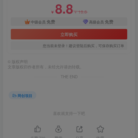
8.8
18.8
￥
￥
免费
免费
中级会员
高级会员
立即购买
创项目
您当前未登录！建议登陆后购买，可保存购买订单
©
版权声明
文章版权归作者所有，未经允许请勿转载。
THE END
网创项目
喜欢就支持一下吧
点赞
730
赞赏
分享
收藏