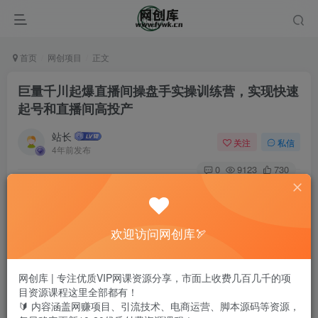
首页
网创项目
正文
巨量千川起爆直播间操盘手实操训练营，实现快速
起号和直播间高投产
站长
关注
私信
4年前发布
0
9123
730
巨量千川起爆直播间操盘手实操训练营，实现快速起号和直
播间高投产
欢迎访问网创库🏹
课程介绍：
网创库 | 专注优质VIP网课资源分享，市面上收费几百几千的项
​巨量学院认证讲师-徐明老师主讲
目资源课程这里全部都有！
🔰 内容涵盖网赚项目、引流技术、电商运营、脚本源码等资源，