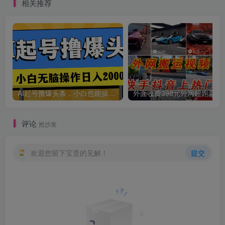
相关推荐
AI起号撸爆头条，小白也能操作，日入2000+
外面收费398元外网
评论
抢沙发
欢迎您留下宝贵的见解！
提交