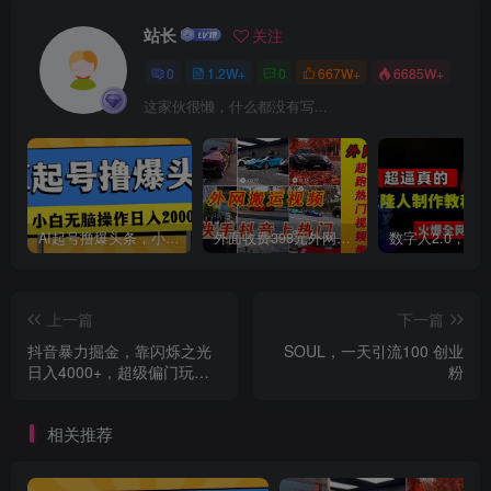
站长
关注
0
1.2W+
0
667W+
6685W+
创项目
这家伙很懒，什么都没有写...
AI起号撸爆头条，小白也能操作，日入2000+
外面收费398元外网超跑豪车汽车视频搬运至快手抖音上热门项目
创项目
上一篇
下一篇
抖音暴力掘金，靠闪烁之光
SOUL，一天引流100 创业
日入4000+，超级偏门玩法
粉
保姆式教学
相关推荐
创项目