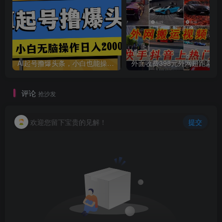
AI起号撸爆头条，小白也能操作，日入2000+
外面收费398元外网
创项目
评论
抢沙发
欢迎您留下宝贵的见解！
提交