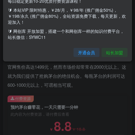
每日稳定更新10-20优质付费资源课程！
🔰 本站VIP 限时特惠，￥28/月，￥98/年 (推广佣金50%)，
内容介绍：在如今就业难、收入不高的时代，拥有一个副业
￥198/永久 (推广佣金80%)，全站资源免费下载，每天更新，欢
成为越来越多人追求的目标。而撸货作为一种利用互联网信
迎加入！
息差来获取差价利润的项目，正逐渐崭露头角。今天，我们
🔰 网创库 开放加盟，搭建一个和网创库一样的知识付费平台，
站长微信：SYWC11
将揭秘一个独特的撸货副业——撸货茅台，让您轻松赚钱告
别死工资！撸货茅台抢购，利润空间巨大，成为越来越多人
开通会员
站长加盟
追捧的热门副业。大家都知道茅台酒是中国名酒中的翘楚，
官网售价高达1499元，然而市场价却常常在2000元以上。这
就为我们提供了抢购茅台的绝佳机会。每瓶茅台的利润可达
600-1000元以上，可谓相当可观。
付费资源
预约茅台赚零花，一天只需要一分钟
此内容为付费资源，请付费后查看
8.8
18.8
￥
￥