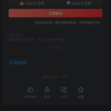
免费
免费
中级会员
高级会员
立即购买
您当前未登录！建议登陆后购买，可保存购买订单
©
版权声明
文章版权归作者所有，未经允许请勿转载。
创项目
THE END
网创项目
喜欢就支持一下吧
创项目
点赞
866
赞赏
分享
收藏