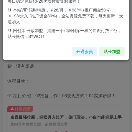
每日稳定更新10-20优质付费资源课程！
🔰 本站VIP 限时特惠，￥28/月，￥98/年 (推广佣金50%)，
今天给大家带来的项目是《京喜最强拉新，轻松月入过万，
￥198/永久 (推广佣金80%)，全站资源免费下载，每天更新，欢
偏门玩法，小白也能轻易上手》京喜是京东集团旗下的特价
迎加入！
购物平台，所以京东也是一个靠谱的大平台，最近研究这个
🔰 网创库 开放加盟，搭建一个和网创库一样的知识付费平台，
站长微信：SYWC11
玩法也是秒到账的，也是自己亲测过的，也是某些人在朋友
圈里割299，38.88元的一个项目，这次我直接给你们拆解出
开通会员
站长加盟
来，拉一个就是20元秒到账，一天轻轻松松四位数，全是干
货，没有废话
课程目录：
01 项目介绍！02准备工作！03变现方式！04实操步骤！
付费资源
京喜最强拉新，轻松月入过万，偏门玩法，小白也能轻易上手
此内容为付费资源，请付费后查看