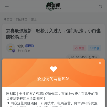
首页
网创项目
正文
京喜最强拉新，轻松月入过万，偏门玩法，小白也
能轻易上手
站长
关注
私信
3年前发布
0
3456
337
欢迎访问网创库🏹
网创库 | 专注优质VIP网课资源分享，市面上收费几百几千的项
目资源课程这里全部都有！
🔰 内容涵盖网赚项目、引流技术、电商运营、脚本源码等资源，