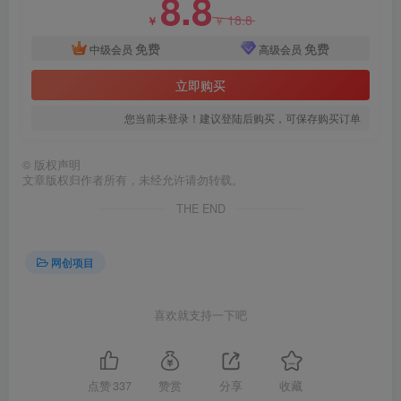
8.8
18.8
￥
￥
免费
免费
中级会员
高级会员
立即购买
您当前未登录！建议登陆后购买，可保存购买订单
创项目
©
版权声明
文章版权归作者所有，未经允许请勿转载。
THE END
网创项目
创项目
喜欢就支持一下吧
点赞
337
赞赏
分享
收藏