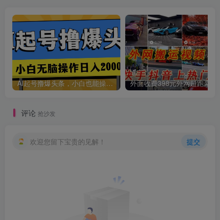
创项目
AI起号撸爆头条，小白也能操作，日入2000+
外面收费398元外网
评论
抢沙发
欢迎您留下宝贵的见解！
提交