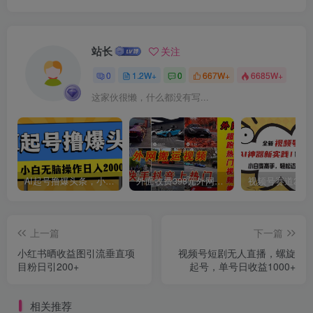
创项目
站长
关注
0
1.2W+
0
667W+
6685W+
这家伙很懒，什么都没有写...
创项目
AI起号撸爆头条，小白也能操作，日入2000+
外面收费398元外网超跑豪车汽车视频搬运至快手抖音上热门项目
上一篇
下一篇
小红书晒收益图引流垂直项
视频号短剧无人直播，螺旋
目粉日引200+
起号，单号日收益1000+
创项目
相关推荐