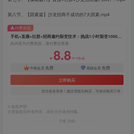
第八节、【因素篇】沙龙招商不成功的7大因素.mp4
付费资源
手机+直播+社群+招商邀约裂变技术：挑战1小时裂变1000人（8节视频教程）
此内容为付费资源，请付费后查看
8.8
创项目
18.8
￥
￥
免费
免费
中级会员
高级会员
立即购买
您当前未登录！建议登陆后购买，可保存购买订单
创项目
©
版权声明
文章版权归作者所有，未经允许请勿转载。
THE END