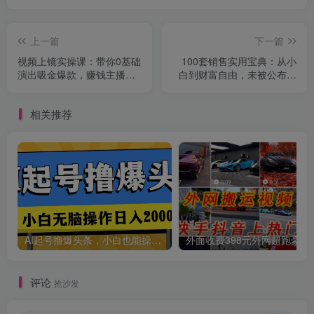
上一篇
下一篇
视频上镜实操课：带你0基础
100套销售实用宝典：从小
演出吸金爆款，赚钱主播如
白到财富自由，未被公布的
何月入10W+
爆单秘密！
相关推荐
创项目
AI起号撸爆头条，小白也能操作，日入2000+
外面收费398元外网
评论
抢沙发