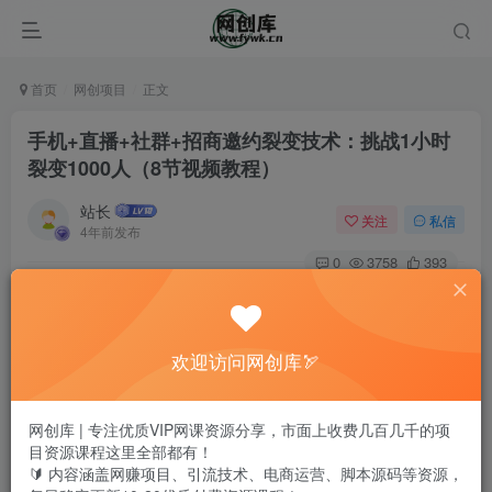
首页
网创项目
正文
手机+直播+社群+招商邀约裂变技术：挑战1小时
裂变1000人（8节视频教程）
站长
关注
私信
4年前发布
0
3758
393
欢迎访问网创库🏹
网创库 | 专注优质VIP网课资源分享，市面上收费几百几千的项
目资源课程这里全部都有！
🔰 内容涵盖网赚项目、引流技术、电商运营、脚本源码等资源，