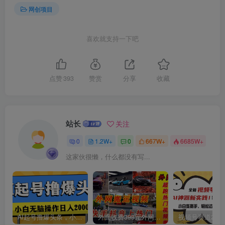
网创项目
喜欢就支持一下吧
创项目
点赞
393
赞赏
分享
收藏
站长
关注
创项目
0
1.2W+
0
667W+
6685W+
这家伙很懒，什么都没有写...
AI起号撸爆头条，小白也能操作，日入2000+
外面收费398元外网超跑豪车汽车视频搬运至快手抖音上热门项目
创项目