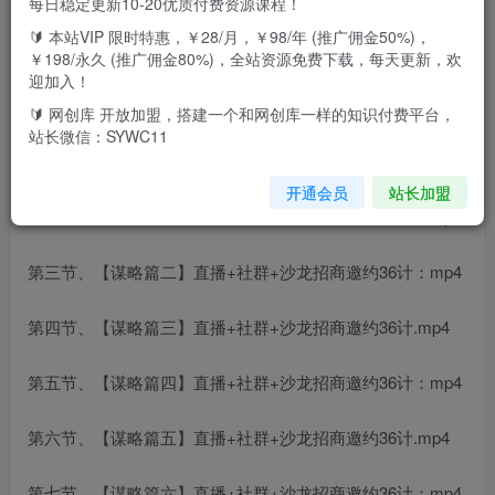
每日稳定更新10-20优质付费资源课程！
🔰 本站VIP 限时特惠，￥28/月，￥98/年 (推广佣金50%)，
6天训练班:教你用手机+直播+社群+招商邀约裂变1000人；1
￥198/永久 (推广佣金80%)，全站资源免费下载，每天更新，欢
小时邀约裂变代理1000人案例分析。
迎加入！
🔰 网创库 开放加盟，搭建一个和网创库一样的知识付费平台，
第一节、【案例篇】仅一小时招500个代理合伙人案例剖
站长微信：SYWC11
析.mp4
开通会员
站长加盟
第二节、【谋略篇一】直播+社群+沙龙招商邀约36计：mp4
第三节、【谋略篇二】直播+社群+沙龙招商邀约36计：mp4
第四节、【谋略篇三】直播+社群+沙龙招商邀约36计.mp4
第五节、【谋略篇四】直播+社群+沙龙招商邀约36计：mp4
第六节、【谋略篇五】直播+社群+沙龙招商邀约36计.mp4
第七节、【谋略篇六】直播+社群+沙龙招商邀约36计：mp4