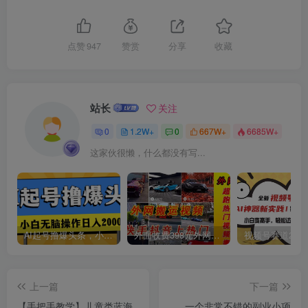
点赞
947
赞赏
分享
收藏
创项目
站长
关注
0
1.2W+
0
667W+
6685W+
这家伙很懒，什么都没有写...
创项目
AI起号撸爆头条，小白也能操作，日入2000+
外面收费398元外网超跑豪车汽车视频搬运至快手抖音上热门项目
上一篇
下一篇
【手把手教学】儿童类蓝海
一个非常不错的副业小项