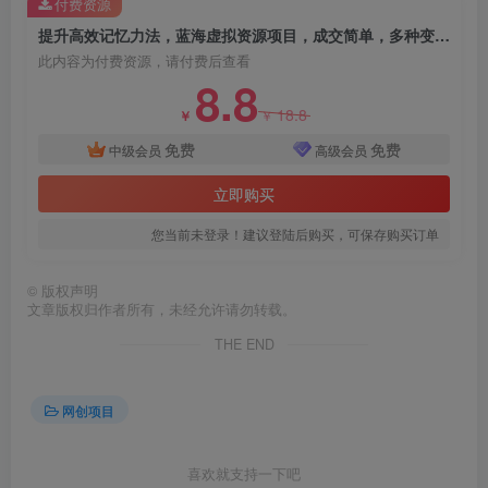
付费资源
提升高效记忆力法，蓝海虚拟资源项目，成交简单，多种变现方式，月入过万
此内容为付费资源，请付费后查看
8.8
18.8
￥
￥
免费
免费
中级会员
高级会员
立即购买
创项目
您当前未登录！建议登陆后购买，可保存购买订单
©
版权声明
文章版权归作者所有，未经允许请勿转载。
THE END
网创项目
创项目
喜欢就支持一下吧