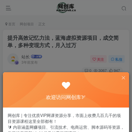
首页
网创项目
正文
提升高效记忆力法，蓝海虚拟资源项目，成交简
单，多种变现方式，月入过万
站长
关注
私信
3年前发布
0
3067
947
欢迎访问网创库🏹
网创库 | 专注优质VIP网课资源分享，市面上收费几百几千的项
目资源课程这里全部都有！
🔰 内容涵盖网赚项目、引流技术、电商运营、脚本源码等资源，