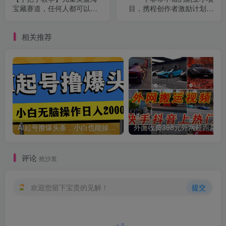
宝藏赛道，任何人都可以
目，携程创作者激励计划，
创项目
做，一天轻松变现2000+！
简单操作新手小白日入100+
相关推荐
创项目
AI起号撸爆头条，小白也能操作，日入2000+
外面收费398元外网
评论
抢沙发
欢迎您留下宝贵的见解！
提交