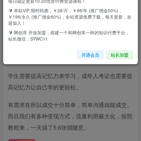
每日稳定更新10-20优质付费资源课程！
🔰 本站VIP 限时特惠，￥28/月，￥98/年 (推广佣金50%)，
￥198/永久 (推广佣金80%)，全站资源免费下载，每天更新，欢
不管是什么年龄段都想要提高自己的记忆力，提高
迎加入！
自己的学习方法，过目不忘的能力，
🔰 网创库 开放加盟，搭建一个和网创库一样的知识付费平台，
站长微信：SYWC11
所以我们这个项目是属于超级蓝海项目，根据目前
开通会员
站长加盟
的流量反馈来看也是如此。
学生需要提高记忆力来学习，成年人考证也需要提
高记忆力让自己学的更轻松。
有需求在所以成交十分简单，简单沟通就能成交。
而且我们有多种变现方式，流量利用最大化，按照
教程来，一天搞了5.6张很随意。