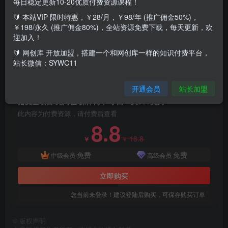
每日稳定更新10-20优质付费资源课程！
🔰 本站VIP 限时特惠，￥28/月，￥98/年 (推广佣金50%)，
与国外影视相关的盈利项目，
￥198/永久 (推广佣金80%)，全站资源免费下载，每天更新，欢
迎加入！
无需担心，按照课程里的步骤操作，即使是小白不懂英文，
🔰 网创库 开放加盟，搭建一个和网创库一样的知识付费平台，
站长微信：SYWC11
每天也能稳定地赚取积分和美元。
付费资源
开通会员
站长加盟
撸美金项目 无门槛 操作简单 小白一天50+美刀
此内容为付费资源，请付费后查看
8.8
18.8
￥
￥
免费
免费
中级会员
高级会员
立即购买
您当前未登录！建议登陆后购买，可保存购买订单
©
版权声明