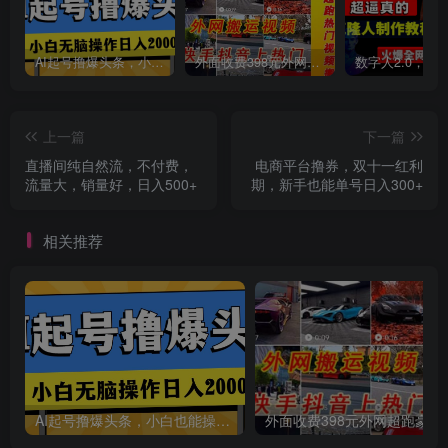
创项目
AI起号撸爆头条，小白也能操作，日入2000+
外面收费398元外网超跑豪车汽车视频搬运至快手抖音上热门项目
上一篇
下一篇
直播间纯自然流，不付费，
电商平台撸券，双十一红利
流量大，销量好，日入500+
期，新手也能单号日入300+
创项目
相关推荐
创项目
AI起号撸爆头条，小白也能操作，日入2000+
外面收费398元外网