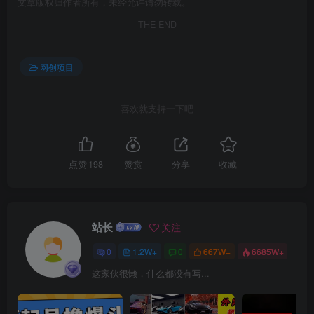
文章版权归作者所有，未经允许请勿转载。
THE END
网创项目
创项目
喜欢就支持一下吧
点赞
198
赞赏
分享
收藏
创项目
站长
关注
0
1.2W+
0
667W+
6685W+
这家伙很懒，什么都没有写...