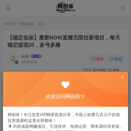
首页
网创项目
正文
【稳定低保】最新NOW直播无限拉新项目，每天
稳定提现20，多号多撸
站长
关注
私信
4年前发布
0
1995
368
欢迎访问网创库🏹
网创库 | 专注优质VIP网课资源分享，市面上收费几百几千的项
目资源课程这里全部都有！
🔰 内容涵盖网赚项目、引流技术、电商运营、脚本源码等资源，