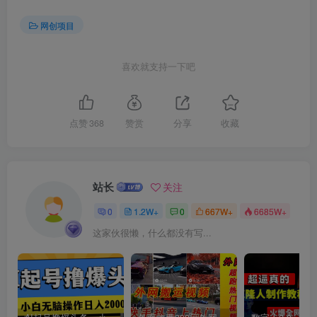
网创项目
喜欢就支持一下吧
创项目
点赞
368
赞赏
分享
收藏
站长
关注
0
1.2W+
0
667W+
6685W+
这家伙很懒，什么都没有写...