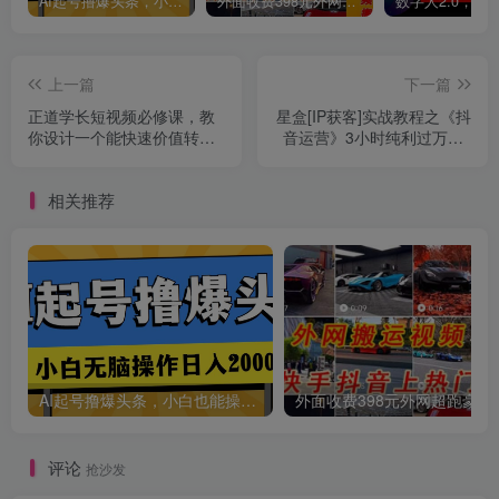
AI起号撸爆头条，小白也能操作，日入2000+
外面收费398元外网超跑豪车汽车视频搬运至快手抖音上热门项目
上一篇
下一篇
正道学长短视频必修课，教
星盒[IP获客]实战教程之《抖
你设计一个能快速价值转化
音运营》3小时纯利过万0-1
的账号
起盘完整思路价值498
相关推荐
AI起号撸爆头条，小白也能操作，日入2000+
外面收费398元外网
评论
抢沙发