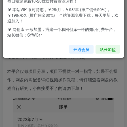
市面卖188/388/888的now直播无限拉新操作
每日稳定更新10-20优质付费资源课程！
🔰 本站VIP 限时特惠，￥28/月，￥98/年 (推广佣金50%)，
可以无限放大，一个号纯利润每天是20
￥198/永久 (推广佣金80%)，全站资源免费下载，每天更新，欢
迎加入！
操作简单，一个主号30分钟不到操作完成
🔰 网创库 开放加盟，搭建一个和网创库一样的知识付费平台，
站长微信：SYWC11
购买后包含详细教程以及渠道都有
开通会员
站长加盟
设备需求：电脑（夜神模拟器或者云手机）
本平台仅做项目分享，项目不提供一对一指导，如果不会操
作，网盘内均配备详细视频操作教程，请仔细查看网盘内教
程自行研究，小白接受不了的请勿下单！