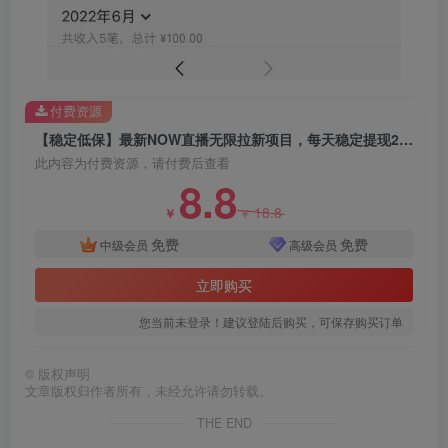
创项目
付费资源
【稳定低保】最新NOW直播无限拉新项目，每天稳定提现20，多号多撸
此内容为付费资源，请付费后查看
8.8
18.8
￥
￥
创项目
免费
免费
中级会员
高级会员
立即购买
您当前未登录！建议登陆后购买，可保存购买订单
©
版权声明
文章版权归作者所有，未经允许请勿转载。
创项目
THE END