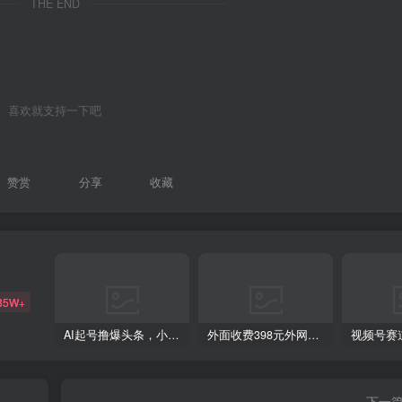
THE END
喜欢就支持一下吧
赞赏
分享
收藏
85W+
AI起号撸爆头条，小白也能操作，日入2000+
外面收费398元外网超跑豪车汽车视频搬运至快手抖音上热门项目
下一