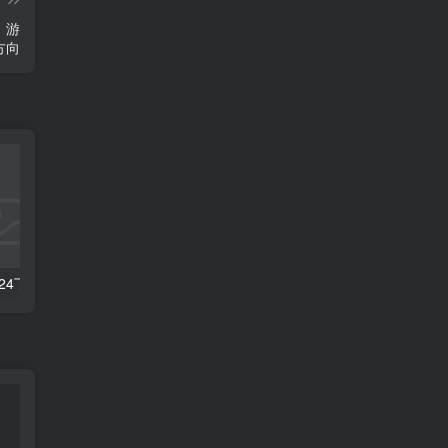
，游
方向
数字人2.0，2024下半年最火项目，无限免费生成视频，可实现任何场景，用任何形象，任何声音，说任何话，5分钟生成一条原创口播视频。
靠蛋仔派对一天5800+，小白做磁力聚星轻松上手