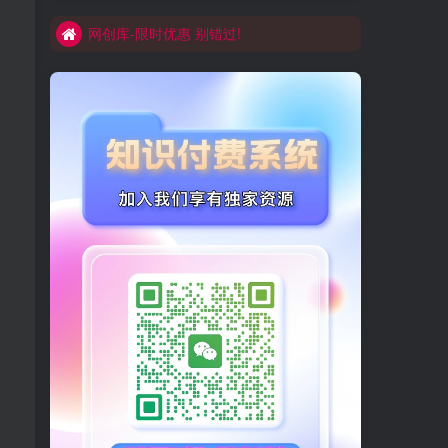
网创库-限时优惠 别错过!
买VIP会