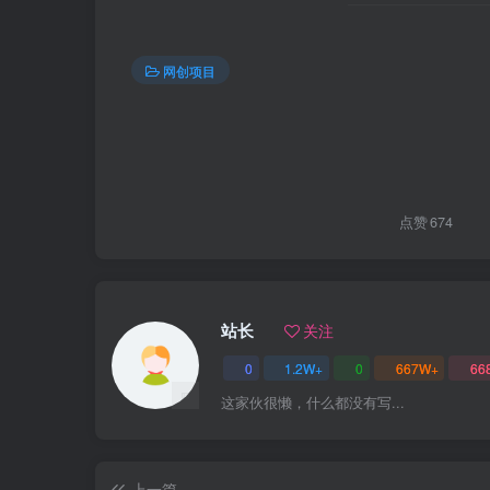
网创项目
点赞
674
站长
关注
0
1.2W+
0
667W+
66
这家伙很懒，什么都没有写...
上一篇