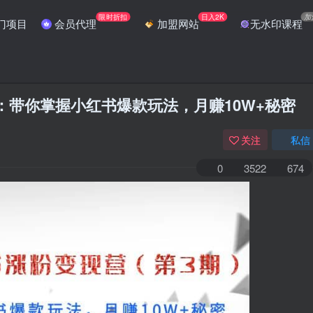
限时折扣
日入2K
加
门项目
会员代理
加盟网站
无水印课程
：带你掌握小红书爆款玩法，月赚10W+秘密
关注
私信
0
3522
674