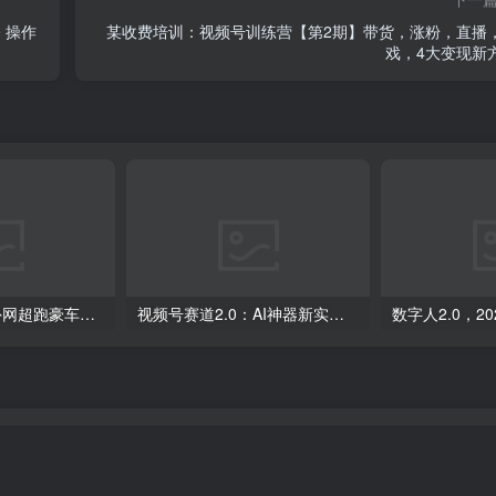
 操作
某收费培训：视频号训练营【第2期】带货，涨粉，直播
戏，4大变现新
外面收费398元外网超跑豪车汽车视频搬运至快手抖音上热门项目
视频号赛道2.0：AI神器新实践！另辟蹊径！五分钟一条作品，小白变高手…