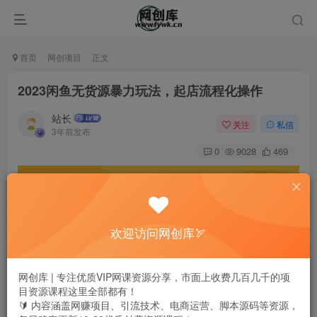
首页
网创项目
正文
2023闲鱼无货源暴力玩法，起店流程化操作
站长
关注
私信
3年前发布
0
9028
469
欢迎访问网创库🏹
网创库 | 专注优质VIP网课资源分享，市面上收费几百几千的项
目资源课程这里全部都有！
🔰 内容涵盖网赚项目、引流技术、电商运营、脚本源码等资源，