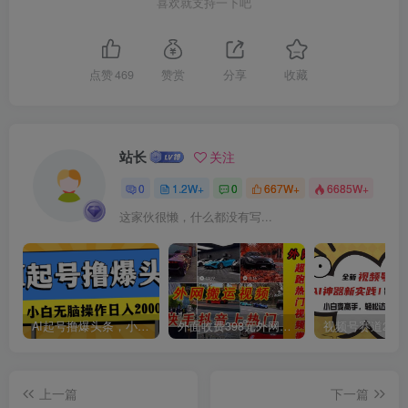
喜欢就支持一下吧
点赞
469
赞赏
分享
收藏
站长
关注
0
1.2W+
0
667W+
6685W+
这家伙很懒，什么都没有写...
AI起号撸爆头条，小白也能操作，日入2000+
外面收费398元外网超跑豪车汽车视频搬运至快手抖音上热门项目
上一篇
下一篇