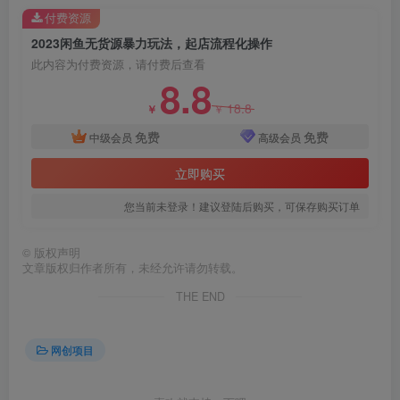
付费资源
2023闲鱼无货源暴力玩法，起店流程化操作
此内容为付费资源，请付费后查看
8.8
18.8
￥
￥
免费
免费
中级会员
高级会员
创项目
立即购买
您当前未登录！建议登陆后购买，可保存购买订单
©
版权声明
文章版权归作者所有，未经允许请勿转载。
THE END
网创项目