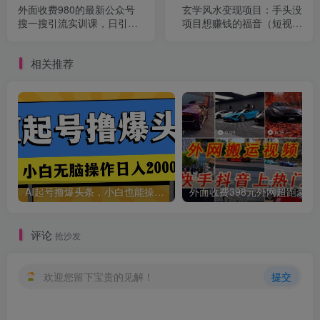
外面收费980的最新公众号
玄学风水变现项目：手头没
搜一搜引流实训课，日引
项目想赚钱的福音（短视频
200+
剪辑+直播搭建变现课）
相关推荐
AI起号撸爆头条，小白也能操作，日入2000+
外面收费398元外网
评论
抢沙发
欢迎您留下宝贵的见解！
提交