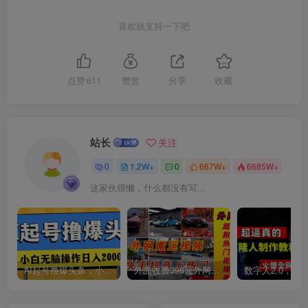
喜欢就支持一下吧
点赞
611
赞赏
分享
收藏
站长
关注
0
1.2W+
0
667W+
6685W+
这家伙很懒，什么都没有写...
AI起号撸爆头条，小白也能操作，日入2000+
外面收费398元外网超跑豪车汽车视频搬运至快手抖音上热门项目