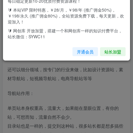
每日稳定更新10-20优质付费资源课程！
🔰 本站VIP 限时特惠，￥28/月，￥98/年 (推广佣金50%)，
￥198/永久 (推广佣金80%)，全站资源免费下载，每天更新，欢
一、课程介绍
迎加入！
🔰 网创库 开放加盟，搭建一个和网创库一样的知识付费平台，
导航站顾名思义就是收集各类网站，并将他们整合起来，方
站长微信：SYWC11
便用户寻找，最常见的就是360浏览器，里面有各种行业分
开通会员
站长加盟
类，点击就直接跳到指定的网站
还可以细分领域，按专门的行业来做，比如设计资源站，素
材导航站，短视频导航站，电商导航站等等
导航站作用：
单页站本身权重高，流量大，如果能在显眼位置，有你的
站，可想而知，流量自然不会少。
目录站也是一样的，提交到这种站，很多站长都是想多搞些