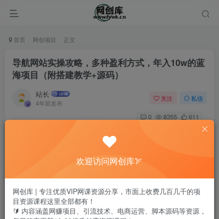
首页
网创项目
正文
导航网站实操攻略，多种盈利方式，年入10w的蓝
海项目（附搭建教学+源码）
站长
关注
私信
4年前发布
0
8355
611
欢迎访问网创库🏹
网创库 | 专注优质VIP网课资源分享，市面上收费几百几千的项
目资源课程这里全部都有！
🔰 内容涵盖网赚项目、引流技术、电商运营、脚本源码等资源，