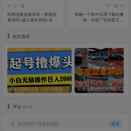
上一篇
下一篇
电商流量起爆体系：掌握流
搭建一个软件应用下载站赚
量密码+建立爆款系统+复制
钱，对接广告联盟月入
爆款团队（价值599）
5000+（搭建教程+源码）
相关推荐
AI起号撸爆头条，小白也能操作，日入2000+
外面收费398元外网
评论
抢沙发
欢迎您留下宝贵的见解！
提交