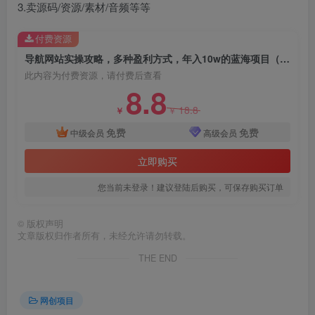
3.卖源码/资源/素材/音频等等
付费资源
导航网站实操攻略，多种盈利方式，年入10w的蓝海项目（附搭建教学+源码）
此内容为付费资源，请付费后查看
8.8
创项目
18.8
￥
￥
免费
免费
中级会员
高级会员
立即购买
您当前未登录！建议登陆后购买，可保存购买订单
©
版权声明
文章版权归作者所有，未经允许请勿转载。
THE END
网创项目