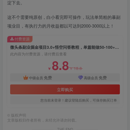
淀下去。
这不个需要纯原创，白小看完即可操作，玩法单简粗的暴副
项业目，有执行力的月收益都以可达到2000-3000以上！
付费资源
微头条副业掘金项目3.0+悟空问答教程，单篇能做50-100+收益
创项目
此内容为付费资源，请付费后查看
8.8
18.8
￥
￥
免费
免费
中级会员
高级会员
立即购买
您当前未登录！建议登陆后购买，可保存购买订单
©
版权声明
文章版权归作者所有，未经允许请勿转载。
THE END