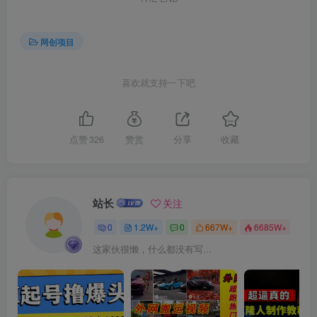
网创项目
喜欢就支持一下吧
点赞
326
赞赏
分享
收藏
站长
关注
0
1.2W+
0
667W+
6685W+
这家伙很懒，什么都没有写...