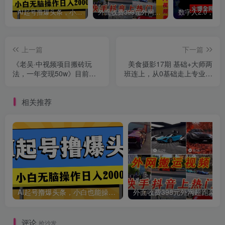
AI起号撸爆头条，小白也能操作，日入2000+
外面收费398元外网超跑豪车汽车视频搬运至快手抖音上热门项目
上一篇
下一篇
《老吴·中视频项目搬砖玩
美食摄影17期 基础+大师两
法，一年变现50w》目前看
班连上，从0基础走上专业摄
过的的最干货中视频玩法
影师之路-价值5500
相关推荐
AI起号撸爆头条，小白也能操作，日入2000+
外面收费398元外网
评论
抢沙发