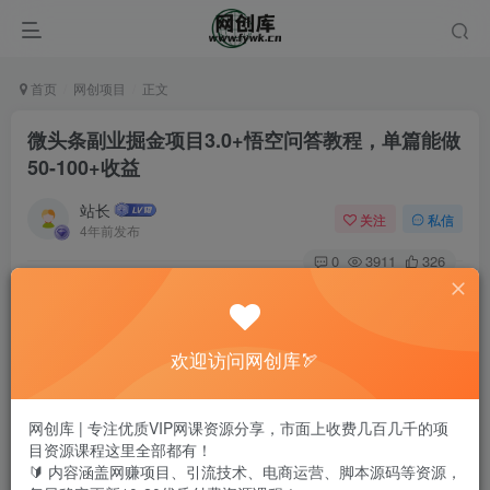
首页
网创项目
正文
微头条副业掘金项目3.0+悟空问答教程，单篇能做
50-100+收益
站长
关注
私信
4年前发布
0
3911
326
欢迎访问网创库🏹
网创库 | 专注优质VIP网课资源分享，市面上收费几百几千的项
目资源课程这里全部都有！
🔰 内容涵盖网赚项目、引流技术、电商运营、脚本源码等资源，