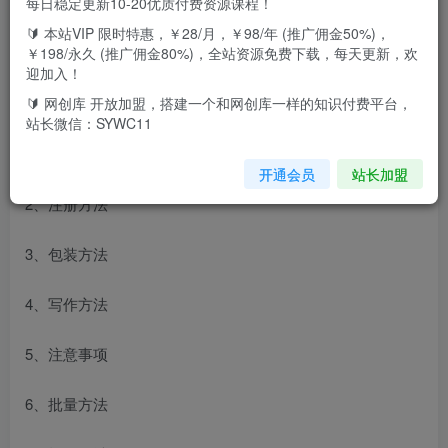
每日稳定更新10-20优质付费资源课程！
🔰 本站VIP 限时特惠，￥28/月，￥98/年 (推广佣金50%)，
￥198/永久 (推广佣金80%)，全站资源免费下载，每天更新，欢
微头条副业掘金项目3.0
迎加入！
课程大纲
🔰 网创库 开放加盟，搭建一个和网创库一样的知识付费平台，
站长微信：SYWC11
1、项目介绍
开通会员
站长加盟
2、注册方法
3、包装方法
4、写作方法
5、注意事项
6、批量方法