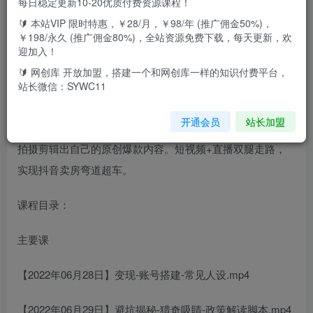
每日稳定更新10-20优质付费资源课程！
🔰 本站VIP 限时特惠，￥28/月，￥98/年 (推广佣金50%)，
￥198/永久 (推广佣金80%)，全站资源免费下载，每天更新，欢
课程介绍：
迎加入！
🔰 网创库 开放加盟，搭建一个和网创库一样的知识付费平台，
课程来自修龙老师的0基础玩转短视频卖房（十九期），价值
站长微信：SYWC11
6980元。直播课+答疑课+拍剪课。明确赚钱方式，找到账号
开通会员
站长加盟
定位并搭建适合自己的账号类型。学会输出爆款脚本摸版，
拍摄剪辑出自己的原创爆款内容。短视频+直播双腿走路，
实现抖音卖房弯道超车。
课程目录：
主要课
【2022年06月28日】变现-账号搭建-常见人设.mp4
【2022年06月29日】避坑揭秘-猎奇吸睛-政策解读脚本.mp4