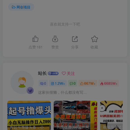
网创项目
喜欢就支持一下吧
点赞
181
赞赏
分享
收藏
站长
关注
0
1.2W+
0
667W+
6685W+
这家伙很懒，什么都没有写...
AI起号撸爆头条，小白也能操作，日入2000+
外面收费398元外网超跑豪车汽车视频搬运至快手抖音上热门项目