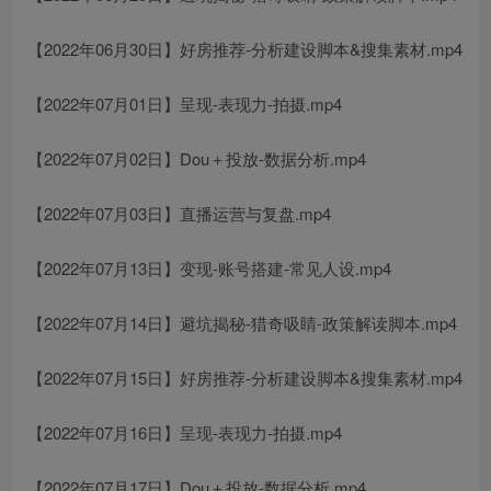
【2022年06月30日】好房推荐-分析建设脚本&搜集素材.mp4
【2022年07月01日】呈现-表现力-拍摄.mp4
【2022年07月02日】Dou＋投放-数据分析.mp4
创项目
【2022年07月03日】直播运营与复盘.mp4
【2022年07月13日】变现-账号搭建-常见人设.mp4
【2022年07月14日】避坑揭秘-猎奇吸睛-政策解读脚本.mp4
【2022年07月15日】好房推荐-分析建设脚本&搜集素材.mp4
创项目
【2022年07月16日】呈现-表现力-拍摄.mp4
【2022年07月17日】Dou＋投放-数据分析.mp4