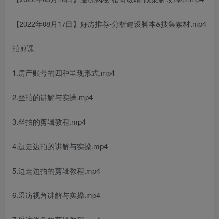
【2022年08月17日】好房推荐-分析建设脚本&搜集素材.mp4
拍剪课
1.房产账号的四种呈现形式.mp4
创项目
2.坐拍的讲解与实操.mp4
3.坐拍的剪辑教程.mp4
4.边走边拍的讲解与实操.mp4
5.边走边拍的剪辑教程.mp4
6.采访视角讲解与实操.mp4