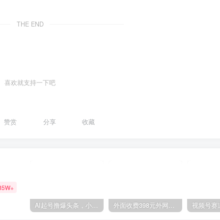
THE END
喜欢就支持一下吧
赞赏
分享
收藏
85W+
AI起号撸爆头条，小白也能操作，日入2000+
外面收费398元外网超跑豪车汽车视频搬运至快手抖音上热门项目