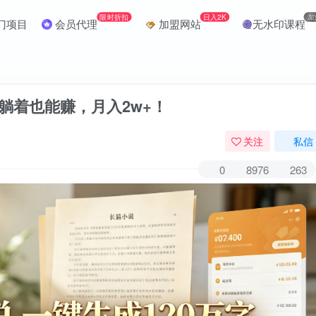
限时折扣
日入2K
加
门项目
会员代理
加盟网站
无水印课程
，躺着也能赚，月入2w+！
关注
私信
0
8976
263