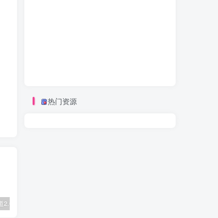
热门资源
视频号赛道2.0：AI神器新实践！另辟蹊径！五分钟一条作品，小白变高手…
数字人2.0，2024下半年最火项目，无限免费生成视频，可实现任何场景，用任何形象，任何声音，说任何话，5分钟生成一条原创口播视频。
靠蛋仔派对一天5800+，小白做磁力聚星轻松上手