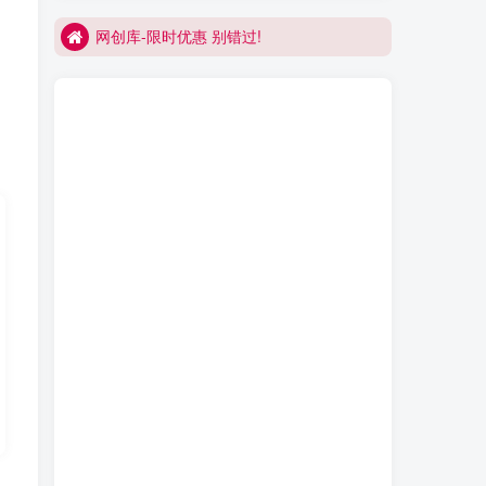
网创库-限时优惠 别错过!
买VIP会