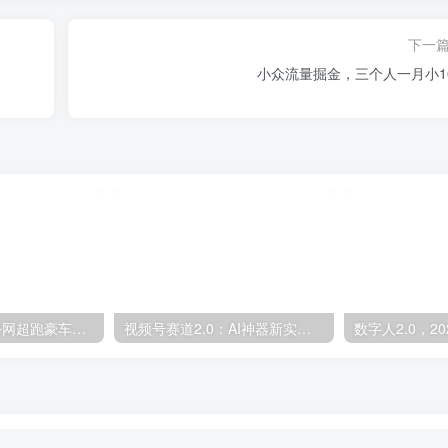
下一
小众流量掘金，三个人一月小1
外面收费398元外网超跑豪车汽车视频搬运至快手抖音上热门项目
视频号赛道2.0：AI神器新实践！另辟蹊径！五分钟一条作品，小白变高手…