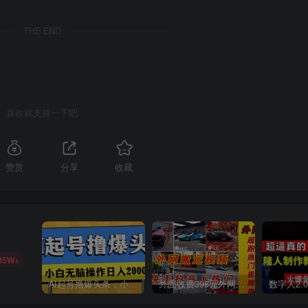
THE END
喜欢就支持一下吧
赞赏
分享
收藏
85W+
AI起号撸爆头条，小白也能操作，日入2000+
外面收费398元外网超跑豪车汽车视频搬运至快手抖音上热门项目