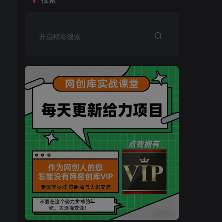
开启精彩搜索
买VIP会员或加盟商-全年最低价-立即抢额
网创库-限时优惠 别错过!