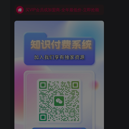
买VIP会员或加盟商-全年最低价-立即抢额
网创库-限时优惠 别错过!