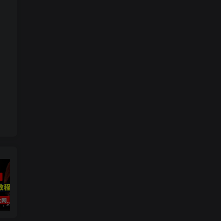
数字人2.0，2024下半年最火项目，无限免费生成视频，可实现任何场景，用任何形象，任何声音，说任何话，5分钟生成一条原创口播视频。
视频号赛道2.0：AI神器新实践！另辟蹊径！五分钟一条作品，小白变高手…
2022直播带货之千川投流课：快速起量方法、付费撬动自然流 90分钟学会