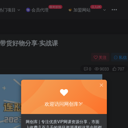
限时折扣
日入2K
热门项目
会员代理
加盟网站
频·带货好物分享·实战课
关注
私信
0
9033
707
欢迎访问网创库🏹
网创库 | 专注优质VIP网课资源分享，市面
上收费几百几千的项目资源课程这里全部都