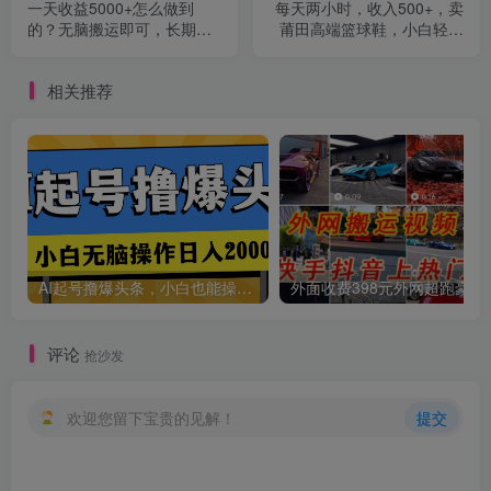
一天收益5000+怎么做到
每天两小时，收入500+，卖
的？无脑搬运即可，长期稳
莆田高端篮球鞋，小白轻松
定项目，一部手机可做
月入过万（教程+素材）
相关推荐
创项目
AI起号撸爆头条，小白也能操作，日入2000+
外面收费398元外网
评论
抢沙发
欢迎您留下宝贵的见解！
提交