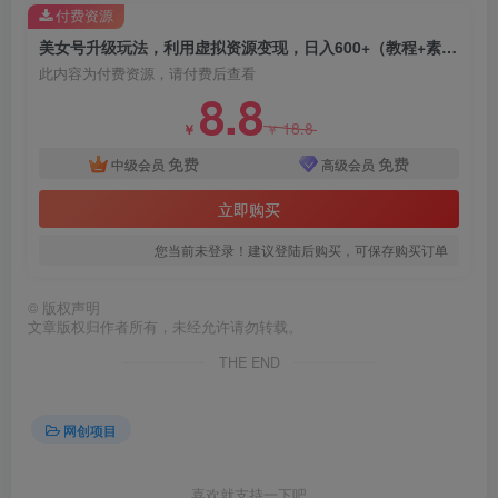
付费资源
美女号升级玩法，利用虚拟资源变现，日入600+（教程+素材）
此内容为付费资源，请付费后查看
8.8
18.8
￥
￥
创项目
免费
免费
中级会员
高级会员
立即购买
您当前未登录！建议登陆后购买，可保存购买订单
©
版权声明
文章版权归作者所有，未经允许请勿转载。
创项目
THE END
网创项目
喜欢就支持一下吧