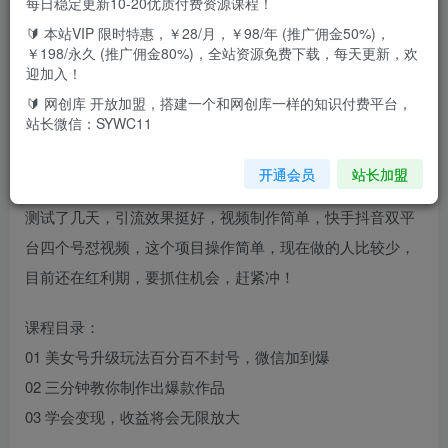
每日稳定更新10-20优质付费资源课程！
🔰 本站VIP 限时特惠，￥28/月，￥98/年 (推广佣金50%)，
￥198/永久 (推广佣金80%)，全站资源免费下载，每天更新，欢
大家好，今天给大家带来的项目是《美女号升级玩法，利用
迎加入！
虚拟资源变现，日入600+》，项目就是在抖音、快手平台发
🔰 网创库 开放加盟，搭建一个和网创库一样的知识付费平台，
站长微信：SYWC11
美女搭配学习英语单词，轻松解决了封号问题，百分百过原
创上抖+，无成本的美女写真轻松卖到39.9、49.9、69.9甚至
开通会员
站长加盟
89.9都是很正常简单的事。最简单的视频制作方法，因为我
测试了几天，引流效果挺好，视频制作简单，快手抖音双平
台四个号怼视频，这个项目操作简单，现在做的人比较少，
目前还在红利期，要抓住机会，赶紧冲！
课程目录：
01 美女号升级玩法百分百不封号，微信加到爆
02 三分钟教你制作出爆款作品
03 学会变现，收益将会无限放大