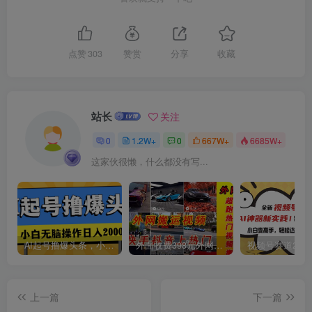
创项目
点赞
303
赞赏
分享
收藏
站长
关注
0
1.2W+
0
667W+
6685W+
创项目
这家伙很懒，什么都没有写...
AI起号撸爆头条，小白也能操作，日入2000+
外面收费398元外网超跑豪车汽车视频搬运至快手抖音上热门项目
创项目
上一篇
下一篇