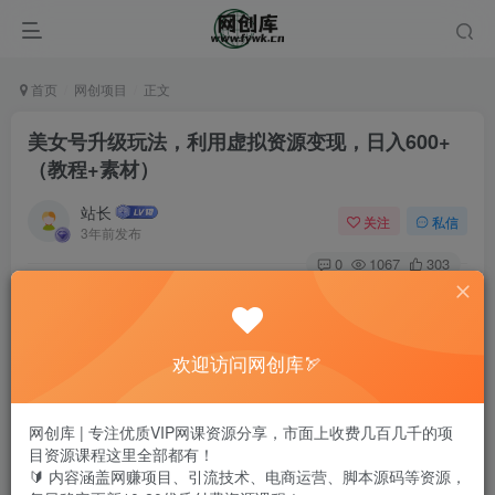
首页
网创项目
正文
美女号升级玩法，利用虚拟资源变现，日入600+
（教程+素材）
站长
关注
私信
3年前发布
0
1067
303
欢迎访问网创库🏹
网创库 | 专注优质VIP网课资源分享，市面上收费几百几千的项
目资源课程这里全部都有！
🔰 内容涵盖网赚项目、引流技术、电商运营、脚本源码等资源，