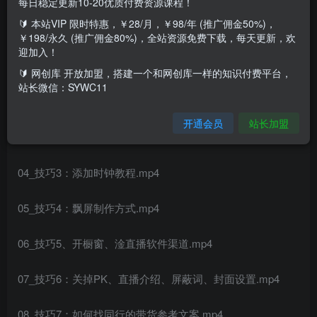
每日稳定更新10-20优质付费资源课程！
🔰 本站VIP 限时特惠，￥28/月，￥98/年 (推广佣金50%)，
课程内容：
￥198/永久 (推广佣金80%)，全站资源免费下载，每天更新，欢
迎加入！
01obs更换素材.mp4
🔰 网创库 开放加盟，搭建一个和网创库一样的知识付费平台，
站长微信：SYWC11
02_技巧1：抖音UID查看方式.mp4
开通会员
站长加盟
03_技巧2：添加手指教程.mp4
04_技巧3：添加时钟教程.mp4
05_技巧4：飘屏制作方式.mp4
06_技巧5、开橱窗、淦直播软件渠道.mp4
07_技巧6：关掉PK、直播介绍、屏蔽词、封面设置.mp4
08_技巧7：如何找同行的带货参考文案.mp4