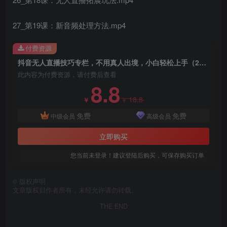
27_第19课：新音频处理方法.mp4
付费资源
抖音无人直播技巧专栏，不用真人出境，小白轻松上手（27节）
此内容为付费资源，请付费后查看
8.8
创项目
18.8
￥
￥
免费
免费
中级会员
高级会员
立即购买
您当前未登录！建议登陆后购买，可保存购买订单
©
版权声明
文章版权归作者所有，未经允许请勿转载。
THE END