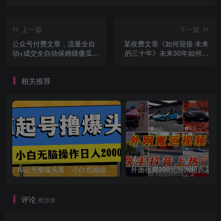
上一篇
下一篇
公众号付费文章，流量全自
某收费文章《如何迎接·未来
动+成交全自动保姆级傻瓜式
的三十年》未来30年如何规
玩法
划？不如看看这篇文章
相关推荐
AI起号撸爆头条，小白也能操作，日入2000+
外面收费398元外网
评论
抢沙发