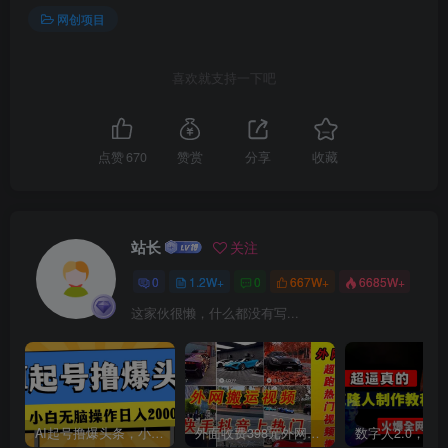
网创项目
喜欢就支持一下吧
点赞
670
赞赏
分享
收藏
站长
关注
0
1.2W+
0
667W+
6685W+
这家伙很懒，什么都没有写...
AI起号撸爆头条，小白也能操作，日入2000+
外面收费398元外网超跑豪车汽车视频搬运至快手抖音上热门项目