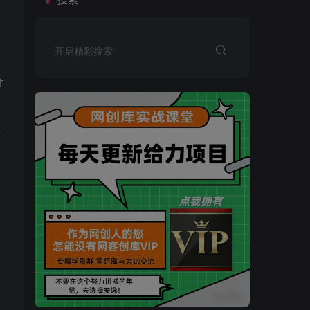
开启精彩搜索
给
语
买VIP会员或加盟商-全年最低价-立即抢额
网创库-限时优惠 别错过!