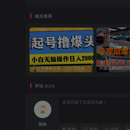
相关推荐
AI起号撸爆头条，小白也能操作，日入2000+
评论
抢沙发
昵称
昵称
表情
代码