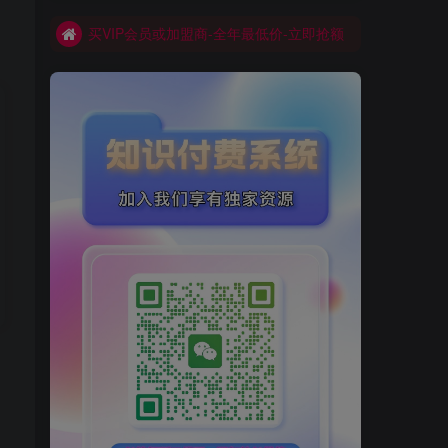
买VIP会员或加盟商-全年最低价-立即抢额
网创库-限时优惠 别错过!