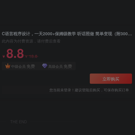
C语言程序设计，一天2000+保姆级教学 听话照做 简单变现（附300G教程）
此内容为付费资源，请付费后查看
8.8
18.8
￥
￥
免费
免费
中级会员
高级会员
立即购买
您当前未登录！建议登陆后购买，可保存购买订单
THE END