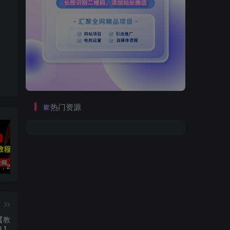
热门资源
数字人2.0，2024下半年最火项目，无限免费生成视频，可实现任何场景，用任何形象，任何声音，说任何话，5分钟生成一条原创口播视频。
视频号赛道2.0：AI神器新实践！另辟蹊径！五分钟一条作品，小白变高手…
靠蛋仔派对一天5800+，小白做磁力聚星轻松上手
篇
【教
具】