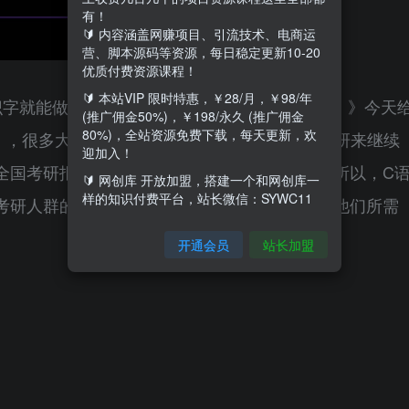
有！
🔰 内容涵盖网赚项目、引流技术、电商运
营、脚本源码等资源，每日稳定更新10-20
优质付费资源课程！
🔰 本站VIP 限时特惠，￥28/月，￥98/年
认识字就能做，保姆级教学，听话照做，简单变现！》今天
(推广佣金50%)，￥198/永久 (推广佣金
80%)，全站资源免费下载，每天更新，欢
》，很多大学生为了有更好的发展，都会选择考研来继续
迎加入！
国考研报考人数高达457万，再创历史新高。所以，C
🔰 网创库 开放加盟，搭建一个和网创库一
样的知识付费平台，站长微信：SYWC11
考研人群的“知识付费意识”比较强烈，只要你有他们所需
开通会员
站长加盟