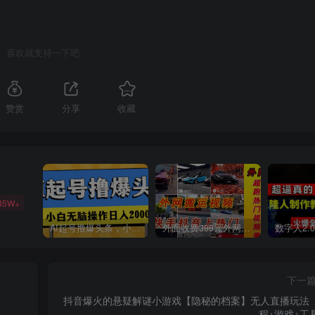
喜欢就支持一下吧
赞赏
分享
收藏
85W+
AI起号撸爆头条，小白也能操作，日入2000+
外面收费398元外网超跑豪车汽车视频搬运至快手抖音上热门项目
下一
抖音爆火的悬疑解谜小游戏【隐秘的档案】无人直播玩法
程+游戏+工