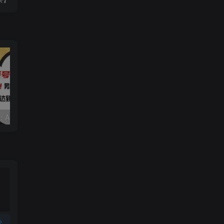
视频号赛道2.0：AI神器新实践！另辟蹊径！五分钟一条作品，小白变高手…
靠蛋仔派对一天5800+，小白做磁力聚星轻松上手
论