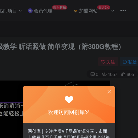
限时折扣
日入2K
热门项目
会员代理
加盟网站
级教学 听话照做 简单变现（附300G教程）
关注
私信
0
4057
605
欢迎访问网创库🏹
网创库 | 专注优质VIP网课资源分享，市面
上收费几百几千的项目资源课程这里全部都