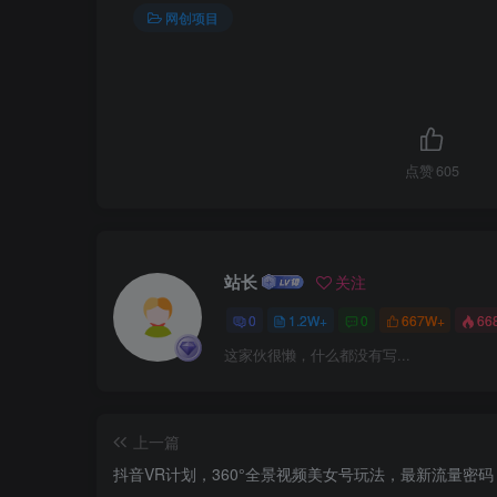
网创项目
点赞
605
站长
关注
0
1.2W+
0
667W+
66
这家伙很懒，什么都没有写...
上一篇
抖音VR计划，360°全景视频美女号玩法，最新流量密码