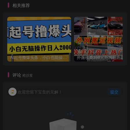
相关推荐
AI起号撸爆头条，小白也能操作，日入2000+
外面收费398元外网
评论
抢沙发
欢迎您留下宝贵的见解！
提交