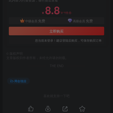
此内容为付费资源，请付费后查看
8.8
18.8
￥
￥
免费
免费
创项目
中级会员
高级会员
立即购买
您当前未登录！建议登陆后购买，可保存购买订单
©
版权声明
文章版权归作者所有，未经允许请勿转载。
创项目
THE END
网创项目
喜欢就支持一下吧
创项目