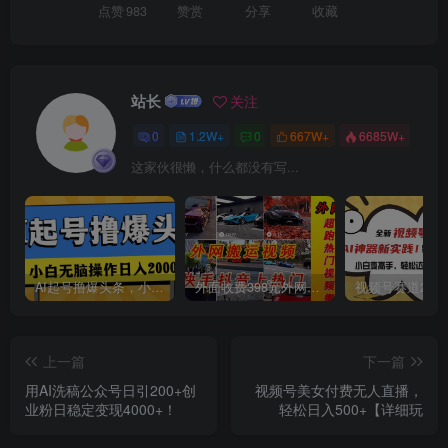
点赞
983
赞赏
分享
收藏
站长
关注
0
1.2W+
0
667W+
6685W+
创项目
这家伙很懒，什么都没有写...
AI起号撸爆头条，小白也能操作，日入2000+
外面收费398元外网超跑豪车汽车视频搬运至快手抖音上热门项目
上一篇
下一篇
用AI洗稿公众号日引200+创
视频号美女付费无人直播，
业粉日稳定变现4000+！
轻松日入500+【详细玩