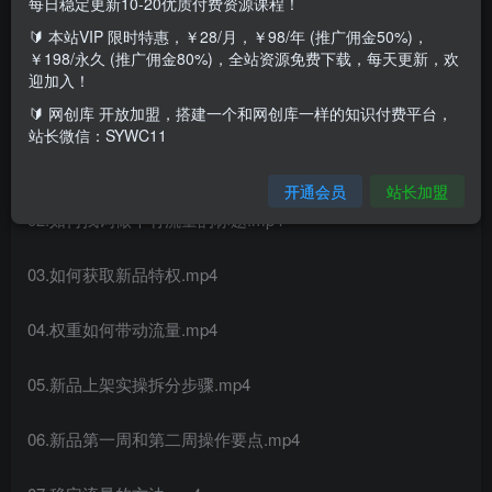
每日稳定更新10-20优质付费资源课程！
🔰 本站VIP 限时特惠，￥28/月，￥98/年 (推广佣金50%)，
课程内容：
￥198/永久 (推广佣金80%)，全站资源免费下载，每天更新，欢
迎加入！
00.前言.mp4
🔰 网创库 开放加盟，搭建一个和网创库一样的知识付费平台，
站长微信：SYWC11
01.搜索常见问题.mp4
开通会员
站长加盟
02.如何找词做个有流量的标题.mp4
03.如何获取新品特权.mp4
04.权重如何带动流量.mp4
05.新品上架实操拆分步骤.mp4
06.新品第一周和第二周操作要点.mp4