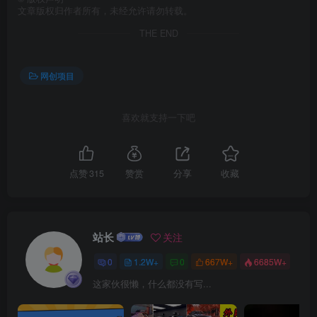
文章版权归作者所有，未经允许请勿转载。
THE END
创项目
网创项目
喜欢就支持一下吧
创项目
点赞
315
赞赏
分享
收藏
站长
关注
0
1.2W+
0
667W+
6685W+
这家伙很懒，什么都没有写...
创项目