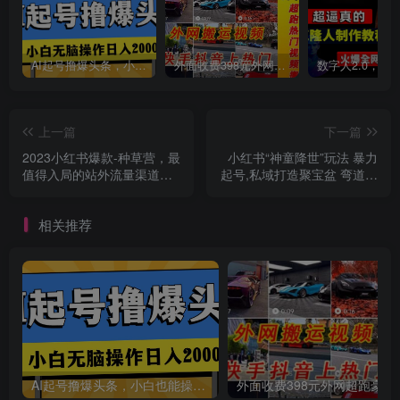
AI起号撸爆头条，小白也能操作，日入2000+
外面收费398元外网超跑豪车汽车视频搬运至快手抖音上热门项目
创项目
上一篇
下一篇
2023小红书爆款-种草营，最
小红书“神童降世”玩法 暴力
值得入局的站外流量渠道
起号,私域打造聚宝盆 弯道超
（22节课）
车 实现年入几十万
相关推荐
AI起号撸爆头条，小白也能操作，日入2000+
外面收费398元外网