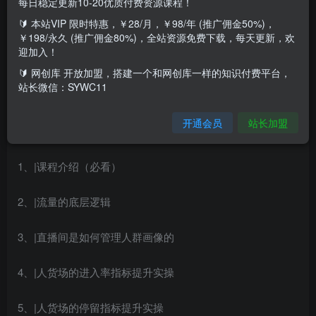
每日稳定更新10-20优质付费资源课程！
🔰 本站VIP 限时特惠，￥28/月，￥98/年 (推广佣金50%)，
适用对象:本课程主要针对需掌握直播间人货场运
￥198/永久 (推广佣金80%)，全站资源免费下载，每天更新，欢
迎加入！
营打法的商家
🔰 网创库 开放加盟，搭建一个和网创库一样的知识付费平台，
站长微信：SYWC11
学习目标:通过学习本课程快速掌握直播带货的运营策略
开通会员
站长加盟
课程大纲
1、|课程介绍（必看）
2、|流量的底层逻辑
3、|直播间是如何管理人群画像的
4、|人货场的进入率指标提升实操
5、|人货场的停留指标提升实操