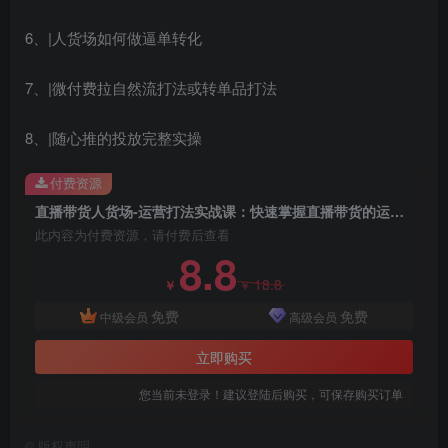
6、|人货场如何做逼单转化
7、|微付费拉自然流打法或转单品打法
8、|随心推的投放完整实操
创项目
付费资源
直播带货人货场-运营打法实战课：快速掌握直播带货的运营策略（8节课）
此内容为付费资源，请付费后查看
8.8
18.8
￥
￥
免费
免费
中级会员
高级会员
创项目
立即购买
您当前未登录！建议登陆后购买，可保存购买订单
©
版权声明