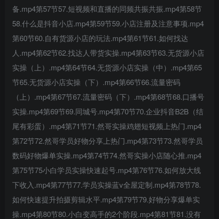
备.mp4第57节57.短视频和直播的同频共振共振.mp4第58节
58.什么是抖音小店.mp4第59节59.小店注册及注意事项.mp4
第60节60.自有货源小店的玩法.mp4第61节61.如何找达
人.mp4第62节62.找达人带货实操.mp4第63节63.无货源小店
创项目
实操（上）.mp4第64节64.无货源小店实操（中）.mp4第65
节65.无货源小店实操（下）.mp4第66节66.流量密码
（上）.mp4第67节67.流量密码（下）.mp4第68节68.口播号
实操.mp4第69节69.同城号.mp4第70节70.企业抖音B2B（结
尾有彩蛋）.mp4第71节71.然哥实操鸡翅短视频上热门.mp4
第72节72.然哥学员好物分享上热门.mp4第73节73.然哥学员
创项目
数码好物爆单实操.mp4第74节74.然哥实操小店随心推.mp4
第75节75小白学员实操快速起号.mp4第76节76.如何放大线
下收入.mp4第77节77.学员实操蓝v全屋定制.mp4第78节78.
如何快速提升拍摄剪辑水平.mp4第79节79.好物分享爆单实
操.mp4第80节80.小白变高手的2个阶段.mp4第81节81.没有