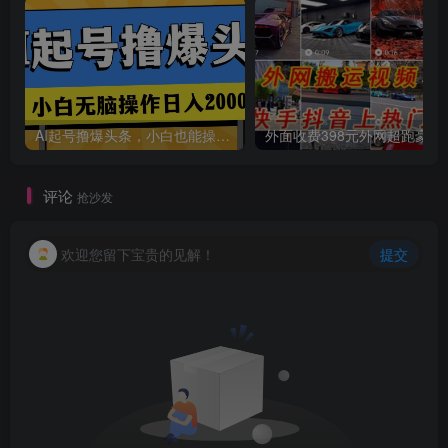
AI起号撸爆头条，小白也能操作，日入2000+
外面收费398元外网
评论
抢沙发
欢迎您留下宝贵的见解！
提交