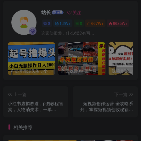
站长
关注
0
1.2W+
0
667W+
6685W+
这家伙很懒，什么都没有写...
AI起号撸爆头条，小白也能操作，日入2000+
外面收费398元外网超跑豪车汽车视频搬运至快手抖音上热门项目
上一篇
下一篇
小红书虚拟赛道，p图教程售
短视频创作运营-全攻略系
卖，人物消失术，一单
列，掌握短视频创收秘籍，
19.9，简单易上手
实现财富自由（4节课）
相关推荐