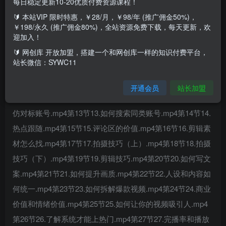
每日稳定更新10-20优质付费资源课程！
🔰 本站VIP 限时特惠，￥28/月，￥98/年 (推广佣金50%)，
课程内容：第01节1.起名技巧.mp4第02节2.资料设置和个性
￥198/永久 (推广佣金80%)，全站资源免费下载，每天更新，欢
签名.mp4第03节3.账号定位和发布技巧.mp4第04节4.视频上
迎加入！
传的步骤和技巧.mp4第05节5.抖音后台功能.mp4第06节6.搜
🔰 网创库 开放加盟，搭建一个和网创库一样的知识付费平台，
站长微信：SYWC11
索的技巧.mp4第07节7.如何分析账号.mp4第08节8.商品橱窗
和精选联盟.mp4第09节9.如何投抖加.mp4第10节10.创作者
开通会员
站长加盟
服务中心.mp4第11节11.如何确定人设.mp4第12节12.如何模
仿对标账号.mp4第13节13.如何搜索同类账号.mp4第14节14.
热点跟随.mp4第15节15.评论区的价值.mp4第16节16.剪辑素
材怎么找.mp4第17节17.拍摄技巧（上）.mp4第18节18.拍摄
技巧（下）.mp4第19节19.剪辑技巧.mp4第20节20.如何写文
案.mp4第21节21.如何提升画质.mp4第22节22.人设和内容如
何统一.mp4第23节23.如何拆解爆款视频.mp4第24节24.商业
价值和情绪价值.mp4第25节25.如何让你的视频吸引人.mp4
第26节26.了解系统才能上热门.mp4第27节27.完播率和播放