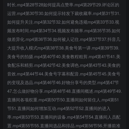
时长.mp4第28节28如何提高点赞率.mp4第29节29.评论区的
运营.mp4第30节30.如何提示转发下裁收藏率.mp4第31节31.
如何提升关注.mp4第32节32.如何避免违规mp4第33节33.视
频发布时间.mp4第34节34.视频发布频率.mp4第35节35.如何
做差异化.mp4第36节36.如何被人记住.mp4第37节37.抖音几
大提升收入模式mp4第38节38.美食号第一讲.mp4第39节39.
美食号的拍摄.mp4第40节40.美食教程粗剪.mp4第41节41.美
创项目
食配乐和精剪.mp4第42节42.美食调色.mp4第43节43.美食的
音效.mp4第44节44.美食号字幕和配音.mp4第45节45.美食号
的变现及选品.mp4第46节46.好物分享号的类型.mp4第47节
47.怎么做好物分享.mp4第48节48.直播间概述.mp4第49节49.
直播间各项权重.mp4第50节50.直播间如何留住人.mp4第51
节51.直播间如何增加互动.mp4第52节52.直播间的进入
创项目
率.mp4第53节53.直播间的设备.mp4第54节54.直播间人员配
置.mp4第55节55.直播间选品和排品.mp4第56节56.开播前准