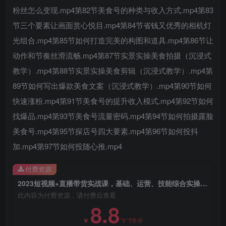
粉丝怎么变现.mp4第82节美食号的种类与收入方式.mp4第83
创项目
节三个要素让画面赏心悦目.mp4第84节省钱又优秀的相机灯
光组合.mp4第85节如何打造完美的构图和道具.mp4第86节让
动作和节奏丝滑流畅.mp4第87节实景实操美食拍摄（沉浸式
教学）.mp4第88节实景实操美食剪辑（沉浸式教学）.mp4第
89节如何写出爆款美食文案（沉浸式教学）.mp4第90节如何
快速涨粉.mp4第91节美食号的提升收入模式.mp4第92节如何
创项目
找爆品.mp4第93节美食号流量密码.mp4第94节如何拍摄露脸
美食号.mp4第95节探店号四大要素.mp4第96节如何投抖
加.mp4第97节如何投随心推.mp4
付费资源
2023短视频+直播带货实战课，基础、运营、技能综合实操课（90节）
此内容为付费资源，请付费后查看
8.8
18.8
￥
￥