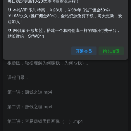
每日稳定更新10-20优质付费资源课程！
🔰 本站VIP 限时特惠，￥28/月，￥98/年 (推广佣金50%)，
课程介绍：
￥198/永久 (推广佣金80%)，全站资源免费下载，每天更新，欢
迎加入！
赚钱类目画像方法论，价值1299元。200分钟的内容讲解，
🔰 网创库 开放加盟，搭建一个和网创库一样的知识付费平台，
全面剖析赚钱之理。课程收获：市场诞生期（成长，分化，
站长微信：SYWC11
成熟，垄断时期，我们能赚钱）、赚钱之理（赚钱与体量，
开通会员
站长加盟
对手，利润，门槛，优势的关系）、根源图（赚钱与亏钱的
根源图，轻松理解为何赚钱，为何亏钱）。
课程目录：
第一讲：赚钱之道.mp4
第二讲：赚钱之理.mp4
第三讲：容易赚钱类目画像（一）.mp4