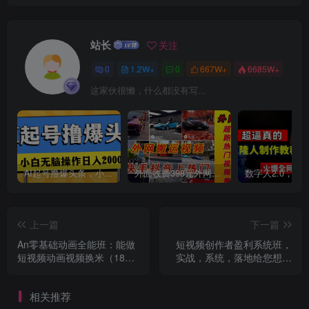
站长
关注
0
1.2W+
0
667W+
6685W+
这家伙很懒，什么都没有写...
创项目
AI起号撸爆头条，小白也能操作，日入2000+
外面收费398元外网超跑豪车汽车视频搬运至快手抖音上热门项目
上一篇
下一篇
An零基础动画全能班：能做
短视频创作者盈利系统班，
短视频动画视频换米（18节
实战，系统，落地给您想要
课）
的盈利方案
相关推荐