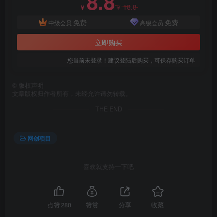
8.8
18.8
￥
￥
免费
免费
中级会员
高级会员
创项目
立即购买
您当前未登录！建议登陆后购买，可保存购买订单
©
版权声明
文章版权归作者所有，未经允许请勿转载。
THE END
创项目
网创项目
喜欢就支持一下吧
创项目
点赞
280
赞赏
分享
收藏