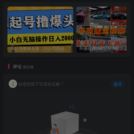
AI起号撸爆头条，小白也能操作，日入2000+
外面收费398元外网
评论
抢沙发
欢迎您留下宝贵的见解！
提交