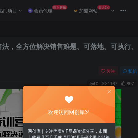
限时折扣
日入2K
热门项目
会员代理
加盟网站
销售法，全方位解决销售难题、可落地、可执行、
关注
私信
0
1167
897
欢迎访问网创库🏹
网创库 | 专注优质VIP网课资源分享，市面
上收费几百几千的项目资源课程这里全部都