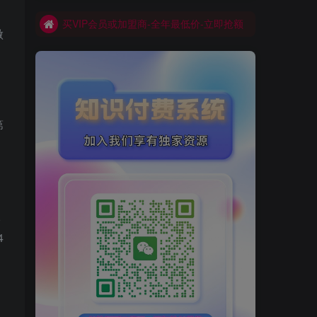
买VIP会员或加盟商-全年最低价-立即抢额
做
网创库-限时优惠 别错过!
第
很
4