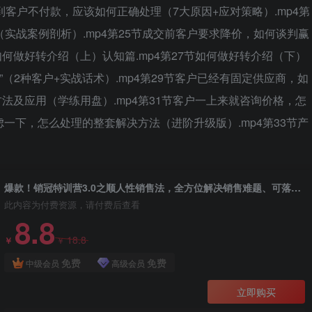
节遇到客户不付款，应该如何正确处理（7大原因+应对策略）.mp4第
实战案例剖析）.mp4第25节成交前客户要求降价，如何谈判赢
如何做好转介绍（上）认知篇.mp4第27节如何做好转介绍（下）
营”（2种客户+实战话术）.mp4第29节客户已经有固定供应商，如
方法及应用（学练用盘）.mp4第31节客户一上来就咨询价格，怎
虑一下，怎么处理的整套解决方法（进阶升级版）.mp4第33节产
爆款！销冠特训营3.0之顺人性销售法，全方位解决销售难题、可落地、可执行、有结果
此内容为付费资源，请付费后查看
8.8
18.8
￥
￥
免费
免费
中级会员
高级会员
立即购买