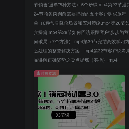
节销售“逼单”5种方法+15个步骤.mp4第23
24节商务谈判前需要把握的五个客户购买旅程（
单（6种常见降价场景和应对策略.mp4第26节
实操篇.mp4第28节如何回访跟踪客户“步步为
何破局（7个方法）.mp4第30节完结高效学习
么处理的整套解决方案，mp4第32节客户说考
品讲解正确姿势之卖点提炼（实操）.mp4
付费资源