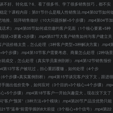
谈不好、转化低？6、看了很多书、学了很多销售技巧，都不实
定？课程内容：第01节什么是顺人性销售法.mp4第02节如何
何把地推、陌拜销售做好（10大问题拆解+5个步骤）.mp4第04节加
话术）.mp4第05节如何成功邀约客户见面（1个核心要素+5种
4现状+3要素+3步骤）.mp4第07节大客户销售如何与客户建立关
节客户说价格太贵，怎么处理（3种客户类型+3种解决方案）.mp4
+9个步骤）.mp4第10节客户需要考虑、商量怎么处理（2种场景
低价就成交，怎么处理（真实学员案例剖析）.mp4第12节销售报价
mp4第13节客户被坑过，担心重蹈覆辙，如何处理（4个步
（6个步骤+真实案例剖析）.mp4第15节谈完客户没下文，跟进
对手抛出低价竞争，如何应对（3个目的+3个核心+4个步骤）.mp
心+5个步骤）.mp4第18节客户一开始兴趣蛮大，现在没下文了
“问”客户“预算”（3种方法+9个模块）.mp4第20节产品没优势只能
21节”逼单“前需学握的8大前提（3个核心+8个信号）.mp4第22