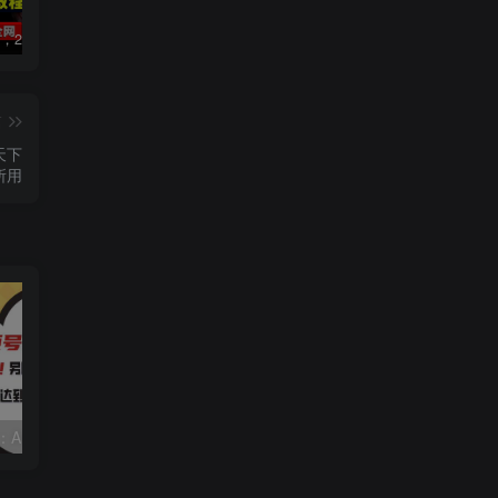
数字人2.0，2024下半年最火项目，无限免费生成视频，可实现任何场景，用任何形象，任何声音，说任何话，5分钟生成一条原创口播视频。
视频号赛道2.0：AI神器新实践！另辟蹊径！五分钟一条作品，小白变高手…
2022直播带货之千川投流课：快速起量方法、付费撬动自然流 90分钟学会
篇
所用
视频号赛道2.0：AI神器新实践！另辟蹊径！五分钟一条作品，小白变高手…
2022直播带货之千川投流课：快速起量方法、付费撬动自然流 90分钟学会