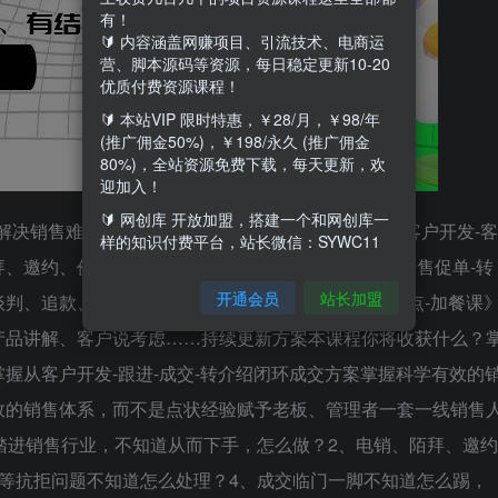
有！
🔰 内容涵盖网赚项目、引流技术、电商运
营、脚本源码等资源，每日稳定更新10-20
优质付费资源课程！
🔰 本站VIP 限时特惠，￥28/月，￥98/年
(推广佣金50%)，￥198/永久 (推广佣金
80%)，全站资源免费下载，每天更新，欢
迎加入！
🔰 网创库 开放加盟，搭建一个和网创库一
位解决销售难题、可落地、可执行、有结果课程包含《客户开发-客
样的知识付费平台，站长微信：SYWC11
、邀约、价格、信任、考虑……等20套解决方案《销售促单-转
开通会员
站长加盟
判、追款、转介绍……等7套解决方案《日常销售痛点-加餐课
产品讲解、客户说考虑……持续更新方案本课程你将收获什么？
握从客户开发-跟进-成交-转介绍闭环成交方案掌握科学有效的
效的销售体系，而不是点状经验赋予老板、管理者一套一线销售
踏进销售行业，不知道从而下手，怎么做？2、电销、陌拜、邀约
等抗拒问题不知道怎么处理？4、成交临门一脚不知道怎么踢，