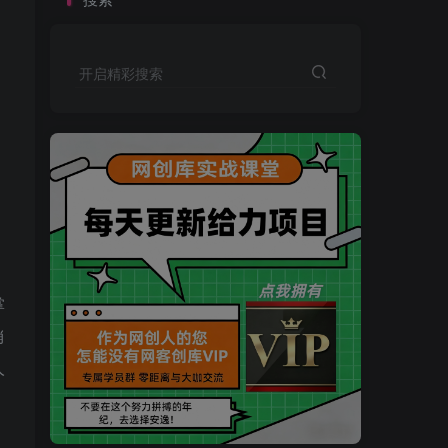
开启精彩搜索
》
掌
销
人
买VIP会员或加盟商-全年最低价-立即抢额
网创库-限时优惠 别错过!