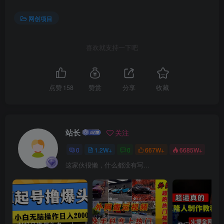
网创项目
创项目
喜欢就支持一下吧
点赞
158
赞赏
分享
收藏
创项目
站长
关注
0
1.2W+
0
667W+
6685W+
这家伙很懒，什么都没有写...
创项目