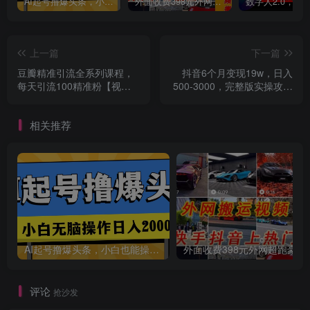
AI起号撸爆头条，小白也能操作，日入2000+
外面收费398元外网超跑豪车汽车视频搬运至快手抖音上热门项目
上一篇
下一篇
豆瓣精准引流全系列课程，
抖音6个月变现19w，日入
每天引流100精准粉【视频
500-3000，完整版实操攻略
创项目
课程】
教程（视频+文档）
相关推荐
AI起号撸爆头条，小白也能操作，日入2000+
外面收费398元外网
评论
抢沙发