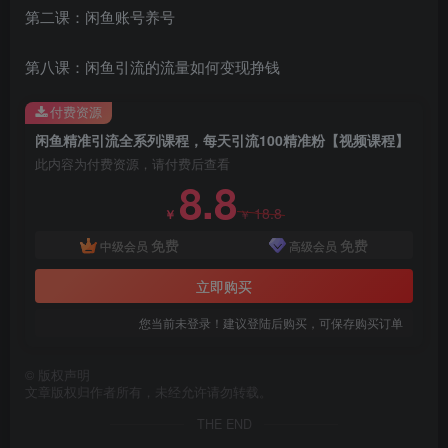
第二课：闲鱼账号养号
第八课：闲鱼引流的流量如何变现挣钱
付费资源
闲鱼精准引流全系列课程，每天引流100精准粉【视频课程】
创项目
此内容为付费资源，请付费后查看
8.8
18.8
￥
￥
免费
免费
中级会员
高级会员
立即购买
创项目
您当前未登录！建议登陆后购买，可保存购买订单
©
版权声明
文章版权归作者所有，未经允许请勿转载。
THE END