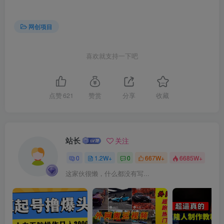
网创项目
喜欢就支持一下吧
点赞
621
赞赏
分享
收藏
站长
关注
0
1.2W+
0
667W+
6685W+
这家伙很懒，什么都没有写...