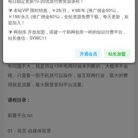
每日稳定更新10-20优质付费资源课程！
🔰 本站VIP 限时特惠，￥28/月，￥98/年 (推广佣金50%)，
￥198/永久 (推广佣金80%)，全站资源免费下载，每天更新，欢
课程介绍：
迎加入！
🔰 网创库 开放加盟，搭建一个和网创库一样的知识付费平台，
课程来自小铁说电商的今日头条中视频搬运项目，价值2800
站长微信：SYWC11
元。今日头条多久产生利润：一般情况3-5天就可以，大概就
开通会员
站长加盟
是这个范围，也有很多一天就开始出货的。这个行业，做3-5
年问题不大，我是用这13年电商经验来判断的，大概率不会
错。只需要一部手机就可以操作，做互联网行业，最大的费
用就是流量，最大限度拿到平台流量。
课程目录：
刷量平台.txt
01：前言-自媒体前景