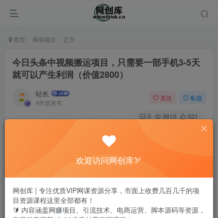
首页
网创项目
正文
今日头条中视频搬运项目，只需要一部手机3-5天
就可以产生利润（价值2800）
站长
关注
私信
4年前发布
0
9810
621
欢迎访问网创库🏹
网创库 | 专注优质VIP网课资源分享，市面上收费几百几千的项
目资源课程这里全部都有！
🔰 内容涵盖网赚项目、引流技术、电商运营、脚本源码等资源，