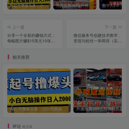
AI起号撸爆头条，小白也能操作，日入2000+
外面收费398元外网超跑豪车汽车视频搬运至快手抖音上热门项目
上一篇
下一篇
分享一个全新的赚钱方式：
微信服务号创建技术教学，
每幅图片赚$15美元10张图
变现与粉丝一举两得（实操
片=150美元
教程）
相关推荐
AI起号撸爆头条，小白也能操作，日入2000+
外面收费398元外网
评论
抢沙发