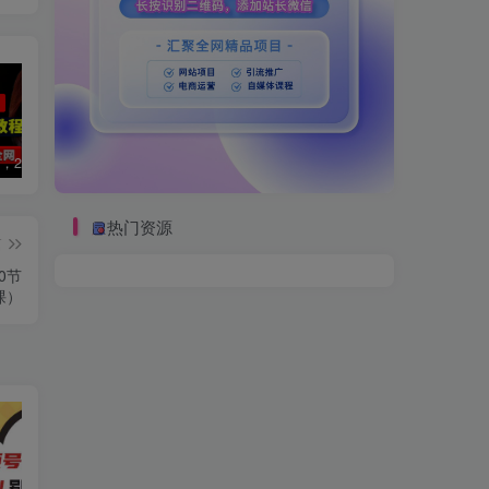
数字人2.0，2024下半年最火项目，无限免费生成视频，可实现任何场景，用任何形象，任何声音，说任何话，5分钟生成一条原创口播视频。
视频号赛道2.0：AI神器新实践！另辟蹊径！五分钟一条作品，小白变高手…
2022直播带货之千川投流课：快速起量方法、付费撬动自然流 90分钟学会
热门资源
篇
0节
课）