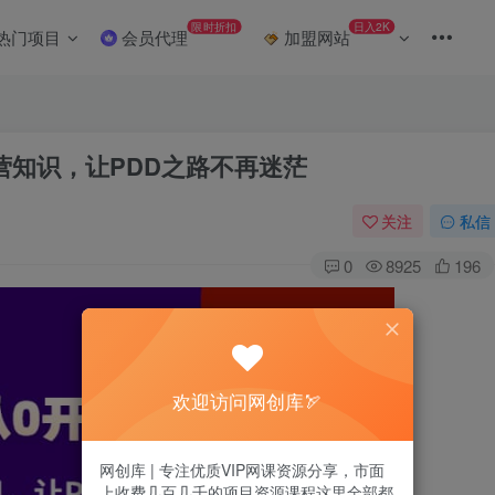
限时折扣
日入2K
热门项目
会员代理
加盟网站
营知识，让PDD之路不再迷茫
关注
私信
0
8925
196
欢迎访问网创库🏹
网创库 | 专注优质VIP网课资源分享，市面
上收费几百几千的项目资源课程这里全部都