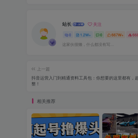
站长
关注
0
1.2W+
0
667W+
66
这家伙很懒，什么都没有写...
上一篇
抖音运营入门到精通资料工具包：你想要的这里都有，
整！
相关推荐