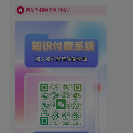
网创库-限时优惠 别错过!