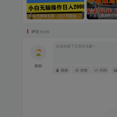
AI起号撸爆头条，小白也能操作，日入2000+
评论
抢沙发
昵称
昵称
表情
代码