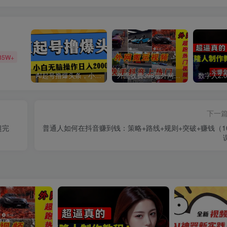
85W+
AI起号撸爆头条，小白也能操作，日入2000+
外面收费398元外网超跑豪车汽车视频搬运至快手抖音上热门项目
下一
超完
普通人如何在抖音赚到钱：策略+路线+规则+突破+赚钱（1