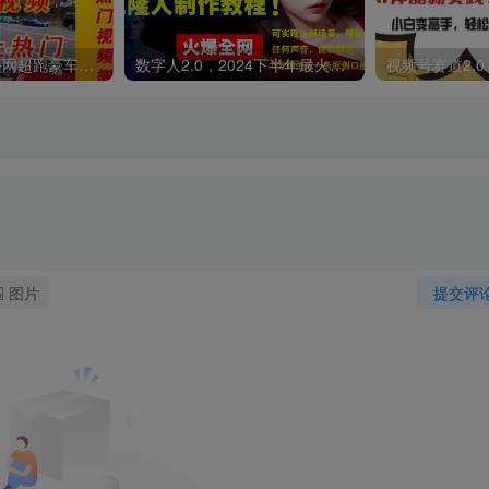
外面收费398元外网超跑豪车汽车视频搬运至快手抖音上热门项目
数字人2.0，2024下半年最火项目，无限免费生成视频，可实现任何场景，用任何形象，任何声音，说任何话，5分钟生成一条原创口播视频。
图片
提交评